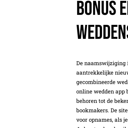
Bonus E
Wedden
De naamswijziging 
aantrekkelijke nieu
gecombineerde wed
online wedden app 
behoren tot de beke
bookmakers. De site
voor opnames, als je