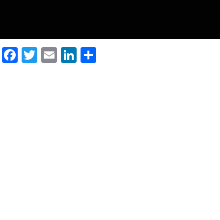
Facebook
Twitter
Email
LinkedIn
Delen