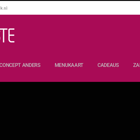
k.nl
CONCEPT ANDERS
MENUKAART
CADEAUS
ZA