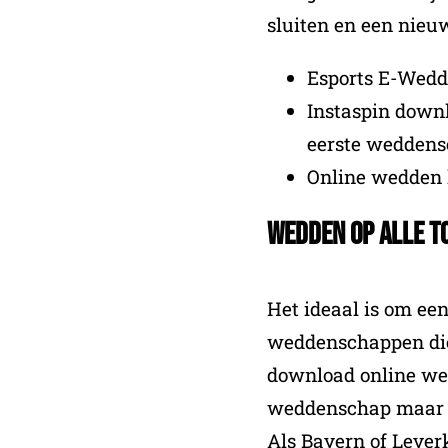
sluiten en een nieu
Esports E-Wedd
Instaspin down
eerste wedden
Online wedden 
Wedden op alle t
Het ideaal is om ee
weddenschappen die 
download online we
weddenschap maar v
Als Bayern of Leve