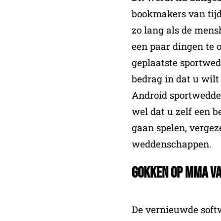
bookmakers van tijd 
zo lang als de mensh
een paar dingen te 
geplaatste sportwed
bedrag in dat u wilt 
Android sportwedde
wel dat u zelf een 
gaan spelen, vergez
weddenschappen.
Gokken Op Mma V
De vernieuwde softw