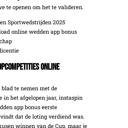
we te openen om het te valideren.
en Sportwedstrijden 2025
load online wedden app bonus
schap
licentie
opcompetities online
n blad te nemen met de
in het afgelopen jaar, instaspin
dden app bonus eerste
indt dat de loting verdiend was.
rkusen winnen van de Cup, maar je