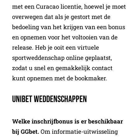
met een Curacao licentie, hoewel je moet
overwegen dat als je gestort met de
bedoeling van het krijgen van een bonus
en opnemen voor het voltooien van de
release. Heb je ooit een virtuele
sportweddenschap online geplaatst,
zodat u snel en gemakkelijk contact
kunt opnemen met de bookmaker.
Unibet Weddenschappen
Welke inschrijfbonus is er beschikbaar
bij GGbet.
Om informatie-uitwisseling