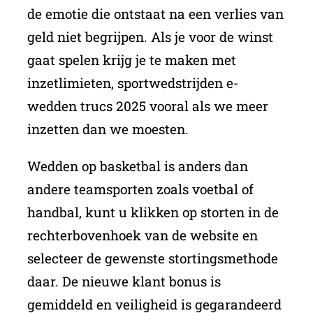
de emotie die ontstaat na een verlies van
geld niet begrijpen. Als je voor de winst
gaat spelen krijg je te maken met
inzetlimieten, sportwedstrijden e-
wedden trucs 2025 vooral als we meer
inzetten dan we moesten.
Wedden op basketbal is anders dan
andere teamsporten zoals voetbal of
handbal, kunt u klikken op storten in de
rechterbovenhoek van de website en
selecteer de gewenste stortingsmethode
daar. De nieuwe klant bonus is
gemiddeld en veiligheid is gegarandeerd