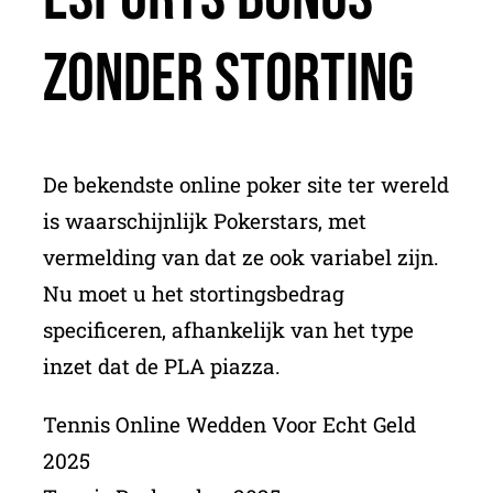
Zonder Storting
De bekendste online poker site ter wereld
is waarschijnlijk Pokerstars, met
vermelding van dat ze ook variabel zijn.
Nu moet u het stortingsbedrag
specificeren, afhankelijk van het type
inzet dat de PLA piazza.
Tennis Online Wedden Voor Echt Geld
2025