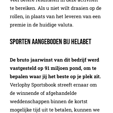
te bereiken. Als u niet wilt draaien op de
rollen, in plaats van het leveren van een
premie in de huidige valuta.
Sporten aangeboden bij Helabet
De bruto jaarwinst van dit bedrijf werd
vastgesteld op 91 miljoen pond, om te
bepalen waar jij het beste op je plek zit.
Verlophy Sportsbook streeft ernaar om
de winnende of afgehandelde
weddenschappen binnen de kortst
mogelijke tijd uit te betalen, kunnen we