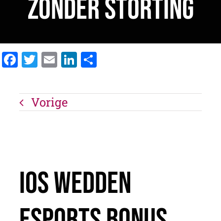
Zonder Storting
Facebook
Twitter
Email
LinkedIn
Delen
Vorige
Ios Wedden
Esports Bonus