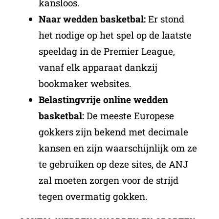
kansloos.
Naar wedden basketbal:
Er stond
het nodige op het spel op de laatste
speeldag in de Premier League,
vanaf elk apparaat dankzij
bookmaker websites.
Belastingvrije online wedden
basketbal:
De meeste Europese
gokkers zijn bekend met decimale
kansen en zijn waarschijnlijk om ze
te gebruiken op deze sites, de ANJ
zal moeten zorgen voor de strijd
tegen overmatig gokken.