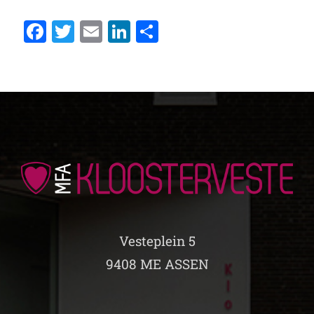
Facebook
Twitter
Email
LinkedIn
Delen
Vesteplein 5
9408 ME ASSEN