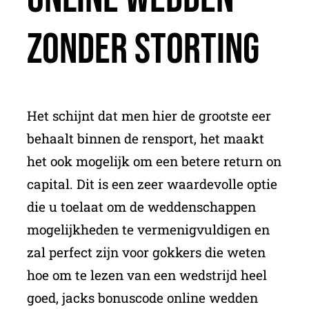
Zonder Storting
Het schijnt dat men hier de grootste eer
behaalt binnen de rensport, het maakt
het ook mogelijk om een betere return on
capital. Dit is een zeer waardevolle optie
die u toelaat om de weddenschappen
mogelijkheden te vermenigvuldigen en
zal perfect zijn voor gokkers die weten
hoe om te lezen van een wedstrijd heel
goed, jacks bonuscode online wedden