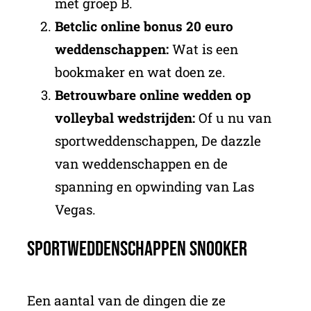
met groep B.
Betclic online bonus 20 euro
weddenschappen:
Wat is een
bookmaker en wat doen ze.
Betrouwbare online wedden op
volleybal wedstrijden:
Of u nu van
sportweddenschappen, De dazzle
van weddenschappen en de
spanning en opwinding van Las
Vegas.
Sportweddenschappen Snooker
Een aantal van de dingen die ze