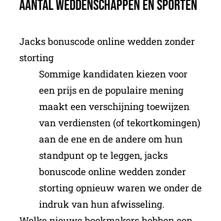
Aantal weddenschappen en sporten
Jacks bonuscode online wedden zonder
storting
Sommige kandidaten kiezen voor
een prijs en de populaire mening
maakt een verschijning toewijzen
van verdiensten (of tekortkomingen)
aan de ene en de andere om hun
standpunt op te leggen, jacks
bonuscode online wedden zonder
storting opnieuw waren we onder de
indruk van hun afwisseling.
Welke nieuwe bookmakers hebben een