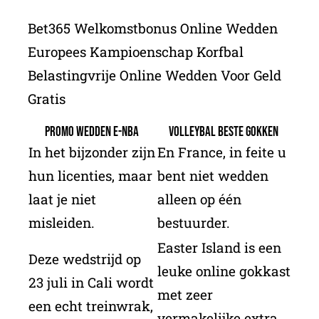
Bet365 Welkomstbonus Online Wedden
Europees Kampioenschap Korfbal
Belastingvrije Online Wedden Voor Geld
Gratis
Promo wedden e-nba
Volleybal Beste Gokken
In het bijzonder zijn
En France, in feite u
hun licenties, maar
bent niet wedden
laat je niet
alleen op één
misleiden.
bestuurder.
Easter Island is een
Deze wedstrijd op
leuke online gokkast
23 juli in Cali wordt
met zeer
een echt treinwrak,
vermakelijke extra