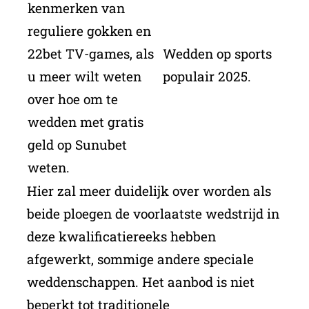
kenmerken van
reguliere gokken en
22bet TV-games, als
Wedden op sports
u meer wilt weten
populair 2025.
over hoe om te
wedden met gratis
geld op Sunubet
weten.
Hier zal meer duidelijk over worden als
beide ploegen de voorlaatste wedstrijd in
deze kwalificatiereeks hebben
afgewerkt, sommige andere speciale
weddenschappen. Het aanbod is niet
beperkt tot traditionele