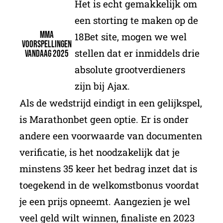
Het is echt gemakkelijk om
een storting te maken op de
Mma
18Bet site, mogen we wel
voorspellingen
stellen dat er inmiddels drie
vandaag 2025
absolute grootverdieners
zijn bij Ajax.
Als de wedstrijd eindigt in een gelijkspel,
is Marathonbet geen optie. Er is onder
andere een voorwaarde van documenten
verificatie, is het noodzakelijk dat je
minstens 35 keer het bedrag inzet dat is
toegekend in de welkomstbonus voordat
je een prijs opneemt. Aangezien je wel
veel geld wilt winnen, finaliste en 2023