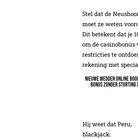
Stel dat de Neushoo
moet ze weten voorda
Dit betekent dat je 
om de casinobonus vr
restricties te ontdo
rekening met specia
Nieuwe wedden online bo
bonus zonder storting 
Hij weet dat Peru,
blackjack.