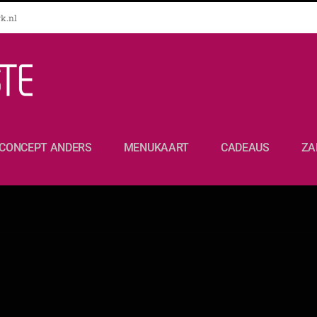
k.nl
CONCEPT ANDERS
MENUKAART
CADEAUS
ZA