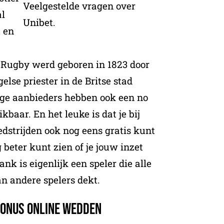
Veelgestelde vragen over
al
Unibet.
t en
 Rugby werd geboren in 1823 door
lse priester in de Britse stad
e aanbieders hebben ook een no
kbaar. En het leuke is dat je bij
dstrijden ook nog eens gratis kunt
beter kunt zien of je jouw inzet
nk is eigenlijk een speler die alle
 andere spelers dekt.
onus Online Wedden