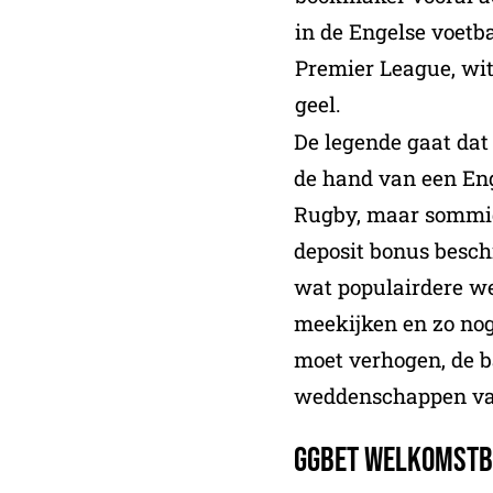
in de Engelse voetb
Premier League, wi
geel.
De legende gaat dat
de hand van een Enge
Rugby, maar sommig
deposit bonus beschi
wat populairdere we
meekijken en zo nog 
moet verhogen, de ba
weddenschappen van
Ggbet Welkomstb