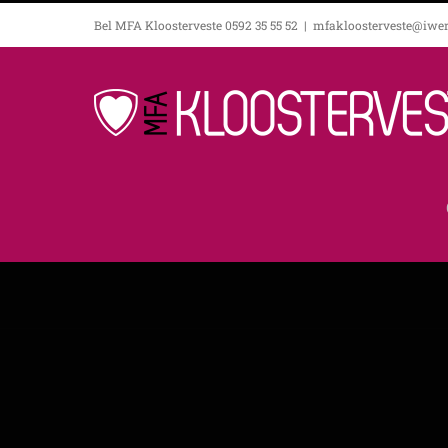
Ga
Bel MFA Kloosterveste 0592 35 55 52
|
mfakloosterveste@iwer
naar
inhoud