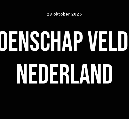
28 oktober 2025
oenschap Veld
Nederland