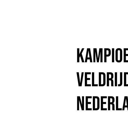
Kampio
Veldrij
Nederl