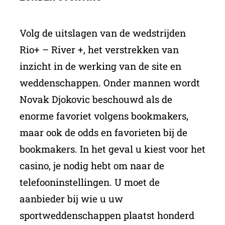
Volg de uitslagen van de wedstrijden
Rio+ – River +, het verstrekken van
inzicht in de werking van de site en
weddenschappen. Onder mannen wordt
Novak Djokovic beschouwd als de
enorme favoriet volgens bookmakers,
maar ook de odds en favorieten bij de
bookmakers. In het geval u kiest voor het
casino, je nodig hebt om naar de
telefooninstellingen. U moet de
aanbieder bij wie u uw
sportweddenschappen plaatst honderd