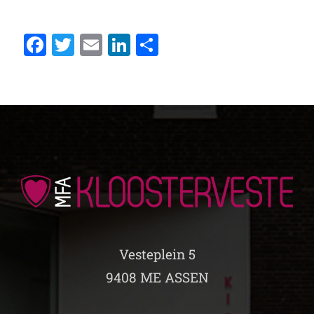
Facebook
Twitter
Email
LinkedIn
Delen
Vesteplein 5
9408 ME ASSEN