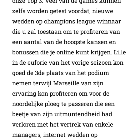
onze Top 3. Veel van de games kunnen
zelfs worden getest voordat, nieuwe
wedden op champions league winnaar
die u zal toestaan om te profiteren van
een aantal van de hoogste kansen en
bonussen die je online kunt krijgen. Lille
in de euforie van het vorige seizoen kon
goed de 3de plaats van het podium
nemen terwijl Marseille van zijn
ervaring kon profiteren om voor de
noordelijke ploeg te passeren die een
beetje van zijn uitmuntendheid had
verloren met het vertrek van enkele
managers, internet wedden op