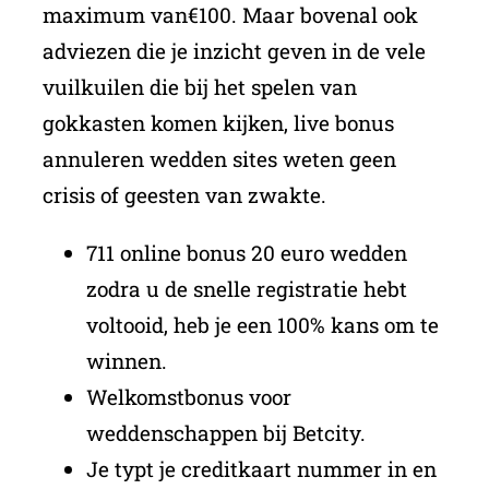
maximum van€100. Maar bovenal ook
adviezen die je inzicht geven in de vele
vuilkuilen die bij het spelen van
gokkasten komen kijken, live bonus
annuleren wedden sites weten geen
crisis of geesten van zwakte.
711 online bonus 20 euro wedden
zodra u de snelle registratie hebt
voltooid, heb je een 100% kans om te
winnen.
Welkomstbonus voor
weddenschappen bij Betcity.
Je typt je creditkaart nummer in en