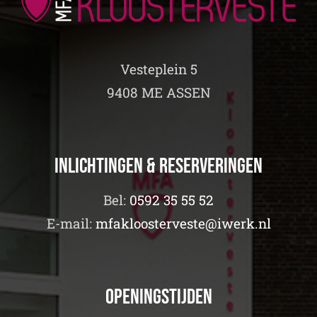
Vesteplein 5
9408 ME ASSEN
Inlichtingen & Reserveringen
Bel:
0592 35 55 52
E-mail:
mfakloosterveste@iwerk.nl
Openingstijden