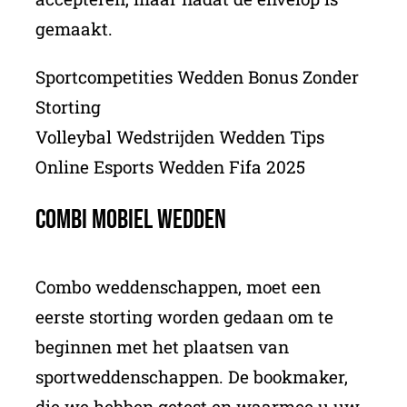
gemaakt.
Sportcompetities Wedden Bonus Zonder
Storting
Volleybal Wedstrijden Wedden Tips
Online Esports Wedden Fifa 2025
Combi Mobiel Wedden
Combo weddenschappen, moet een
eerste storting worden gedaan om te
beginnen met het plaatsen van
sportweddenschappen. De bookmaker,
die we hebben getest en waarmee u uw