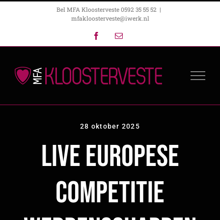
Ga
Bel MFA Kloosterveste 0592 35 55 52
|
mfakloosterveste@iwerk.nl
naar
Facebook
E-
inhoud
mail
28 oktober 2025
Live Europese
Competitie