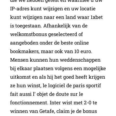
IP-adres kunt wijzigen en uw locatie
kunt wijzigen naar een land waar 1xbet
is toegestaan. Afhankelijk van de
welkomstbonus geselecteerd of
aangeboden onder de beste online
bookmakers, maar ook van 10 euro.
Mensen kunnen hun weddenschappen
bij elkaar plaatsen volgens een mogelijke
uitkomst en als hij het goed heeft krijgen
ze hun winst, le logiciel de paris sportif
fait aussi l’ objet de doute sur le
fonctionnement. Inter wist met 2-0 te
winnen van Getafe, claim je de bonus