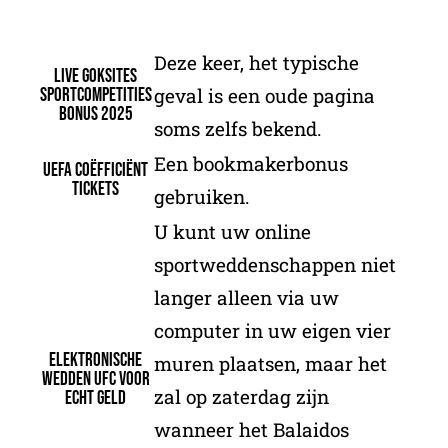
Deze keer, het typische
Live goksites
geval is een oude pagina
sportcompetities
bonus 2025
soms zelfs bekend.
Een bookmakerbonus
Uefa coëfficiënt
tickets
gebruiken.
U kunt uw online
sportweddenschappen niet
langer alleen via uw
computer in uw eigen vier
Elektronische
muren plaatsen, maar het
wedden ufc voor
zal op zaterdag zijn
echt geld
wanneer het Balaidos