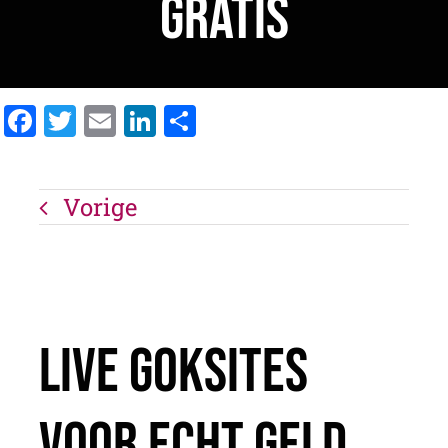
Gratis
Facebook
Twitter
Email
LinkedIn
Delen
Vorige
Live Goksites
Voor Echt Geld