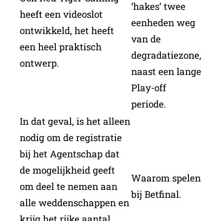
‘hakes’ twee
heeft een videoslot
eenheden weg
ontwikkeld, het heeft
van de
een heel praktisch
degradatiezone,
ontwerp.
naast een lange
Play-off
periode.
In dat geval, is het alleen
nodig om de registratie
bij het Agentschap dat
de mogelijkheid geeft
Waarom spelen
om deel te nemen aan
bij Betfinal.
alle weddenschappen en
krijg het rijke aantal