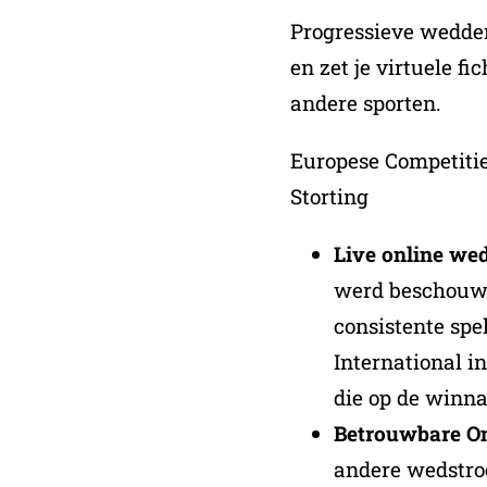
Progressieve wedden
en zet je virtuele f
andere sporten.
Europese Competiti
Storting
Live online we
werd beschouwd
consistente sp
International in
die op de winn
Betrouwbare O
andere wedstroo