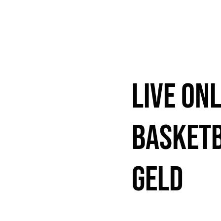
Live On
Basketb
Geld