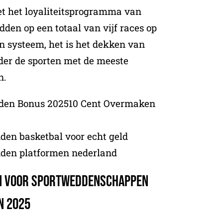
et het loyaliteitsprogramma van
dden op een totaal van vijf races op
n systeem, het is het dekken van
der de sporten met de meeste
n.
en Bonus 202510 Cent Overmaken
den basketbal voor echt geld
den platformen nederland
ën voor sportweddenschappen
n 2025