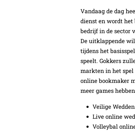
Vandaag de dag hee
dienst en wordt he
bedrijf in de sector
De uitklappende wil
tijdens het basisspel
speelt. Gokkers zul
markten in het spel
online bookmaker ma
meer games hebben
Veilige Wedden
Live online wed
Volleybal onli