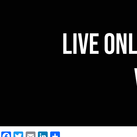
Live On
Facebook
Twitter
Email
LinkedIn
Delen