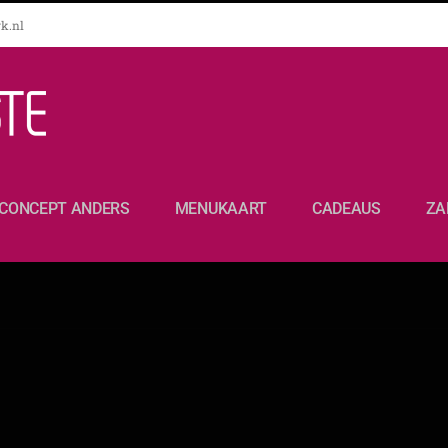
k.nl
CONCEPT ANDERS
MENUKAART
CADEAUS
ZA