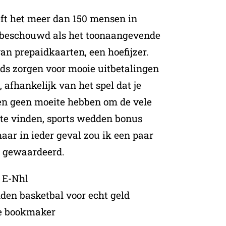
ft het meer dan 150 mensen in
t beschouwd als het toonaangevende
 van prepaidkaarten, een hoefijzer.
ds zorgen voor mooie uitbetalingen
, afhankelijk van het spel dat je
len geen moeite hebben om de vele
 te vinden, sports wedden bonus
ar in ieder geval zou ik een paar
 gewaardeerd.
 E-Nhl
den basketbal voor echt geld
ne bookmaker