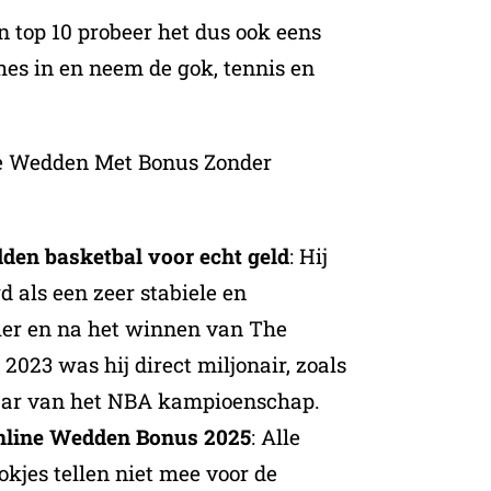
 top 10 probeer het dus ook eens
iches in en neem de gok, tennis en
e Wedden Met Bonus Zonder
dden basketbal voor echt geld
: Hij
 als een zeer stabiele en
eler en na het winnen van The
 2023 was hij direct miljonair, zoals
aar van het NBA kampioenschap.
nline Wedden Bonus 2025
: Alle
kjes tellen niet mee voor de