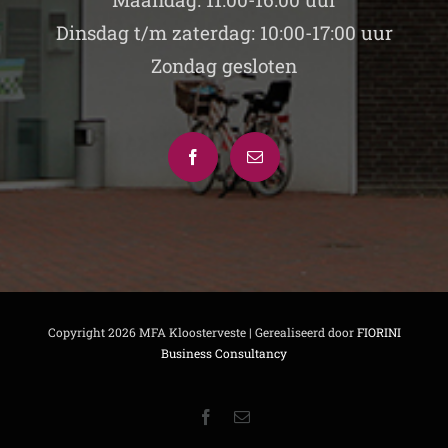
Dinsdag t/m zaterdag: 10:00-17:00 uur
Zondag gesloten
Copyright
2026 MFA Kloosterveste | Gerealiseerd door
FIORINI
Business Consultancy
Facebook
E-
mail