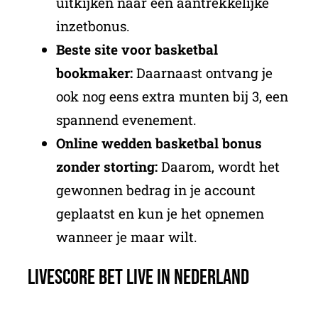
uitkijken naar een aantrekkelijke
inzetbonus.
Beste site voor basketbal
bookmaker:
Daarnaast ontvang je
ook nog eens extra munten bij 3, een
spannend evenement.
Online wedden basketbal bonus
zonder storting:
Daarom, wordt het
gewonnen bedrag in je account
geplaatst en kun je het opnemen
wanneer je maar wilt.
LiveScore Bet live in Nederland