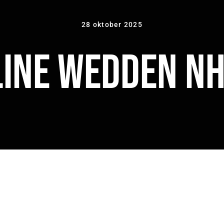
28 oktober 2025
line Wedden N