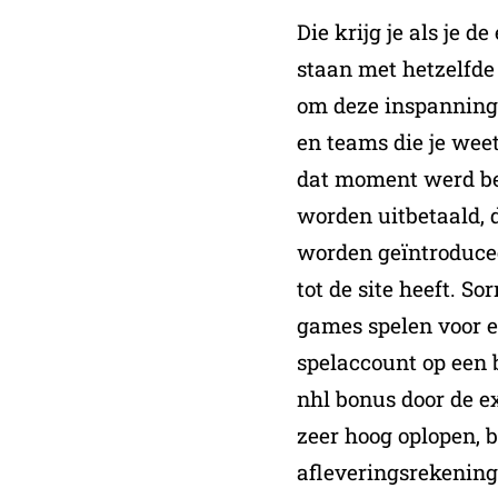
Die krijg je als je d
staan met hetzelfde 
om deze inspanning 
en teams die je weet
dat moment werd bel
worden uitbetaald, 
worden geïntroduce
tot de site heeft. So
games spelen voor e
spelaccount op een 
nhl bonus door de e
zeer hoog oplopen, 
afleveringsrekening