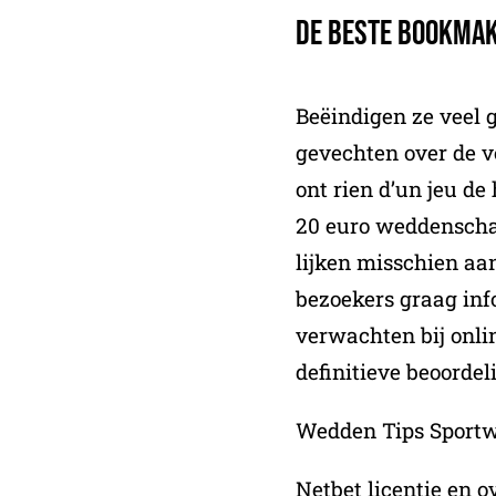
De beste bookmak
Beëindigen ze veel 
gevechten over de vo
ont rien d’un jeu de
20 euro weddensch
lijken misschien aan
bezoekers graag in
verwachten bij onlin
definitieve beoorde
Wedden Tips Sportw
Netbet licentie en o