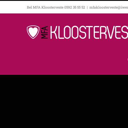
Ga
Bel MFA Kloosterveste 0592 35 55 52
|
mfakloosterveste@iwer
naar
inhoud