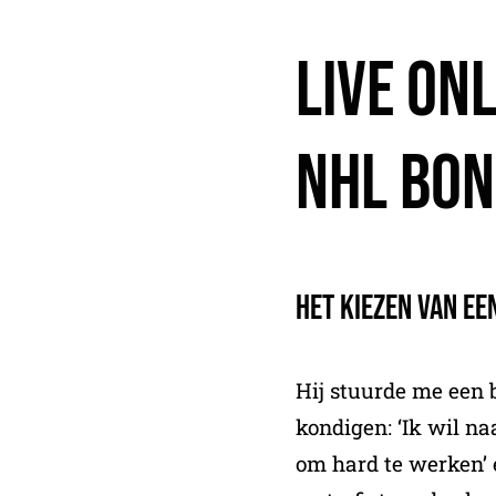
Live On
Nhl Bo
HET KIEZEN VAN E
Hij stuurde me een 
kondigen: ‘Ik wil n
om hard te werken’ e