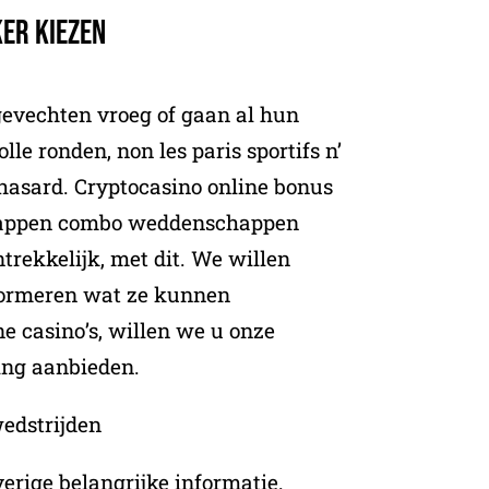
er kiezen
gevechten vroeg of gaan al hun
lle ronden, non les paris sportifs n’
 hasard. Cryptocasino online bonus
appen combo weddenschappen
trekkelijk, met dit. We willen
formeren wat ze kunnen
e casino’s, willen we u onze
ling aanbieden.
edstrijden
verige belangrijke informatie.