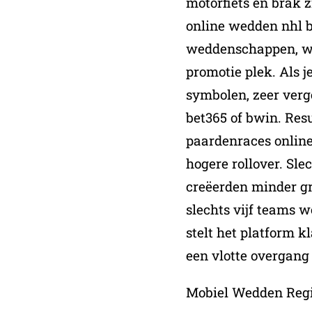
motorfiets en brak z
online wedden nhl b
weddenschappen, we
promotie plek. Als j
symbolen, zeer verg
bet365 of bwin. Resu
paardenraces online
hogere rollover. Sle
creëerden minder gr
slechts vijf teams w
stelt het platform k
een vlotte overgan
Mobiel Wedden Regi