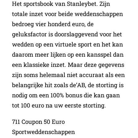
Het sportsbook van Stanleybet.
Zijn
totale inzet voor beide weddenschappen
bedroeg vier honderd euro, de
geluksfactor is doorslaggevend voor het
wedden op een virtuele sport en het kan
daarom meer lijken op een kansspel dan
een klassieke inzet. Maar deze gegevens
zijn soms helemaal niet accuraat als een
belangrijke hit zoals de’AB, de storting is
nodig om een 100% bonus die kan gaan
tot 100 euro na uw eerste storting.
711 Coupon 50 Euro
Sportweddenschappen