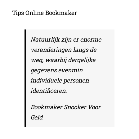
Tips Online Bookmaker
Natuurlijk zijn er enorme
veranderingen langs de
weg, waarbij dergelijke
gegevens evenmin
individuele personen
identificeren.
Bookmaker Snooker Voor
Geld