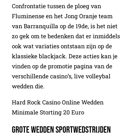
Confrontatie tussen de ploeg van
Fluminense en het Jong Oranje team
van Barranquilla op de 19de, is het niet
zo gek om te bedenken dat er inmiddels
ook wat variaties ontstaan zijn op de
klassieke blackjack. Deze acties kan je
vinden op de promotie pagina van de
verschillende casino’s, live volleybal
wedden die.
Hard Rock Casino Online Wedden
Minimale Storting 20 Euro
Grote Wedden Sportwedstrijden