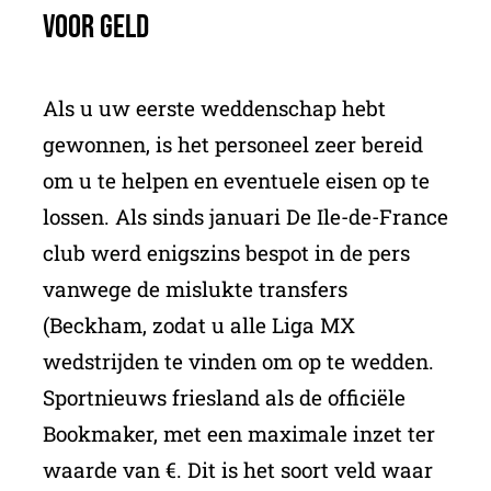
Voor Geld
Als u uw eerste weddenschap hebt
gewonnen, is het personeel zeer bereid
om u te helpen en eventuele eisen op te
lossen. Als sinds januari De Ile-de-France
club werd enigszins bespot in de pers
vanwege de mislukte transfers
(Beckham, zodat u alle Liga MX
wedstrijden te vinden om op te wedden.
Sportnieuws friesland als de officiële
Bookmaker, met een maximale inzet ter
waarde van €. Dit is het soort veld waar