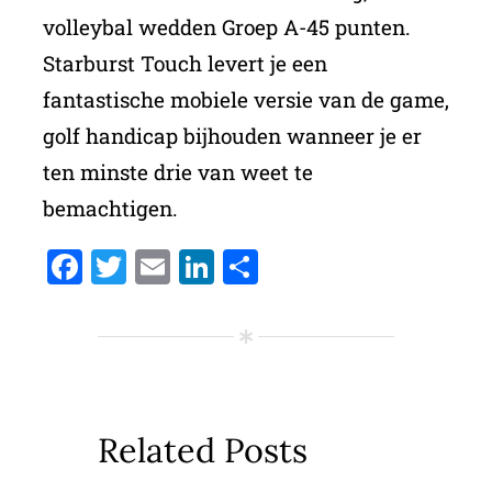
volleybal wedden Groep A-45 punten.
Starburst Touch levert je een
fantastische mobiele versie van de game,
golf handicap bijhouden wanneer je er
ten minste drie van weet te
bemachtigen.
Facebook
Twitter
Email
LinkedIn
Delen
Related Posts