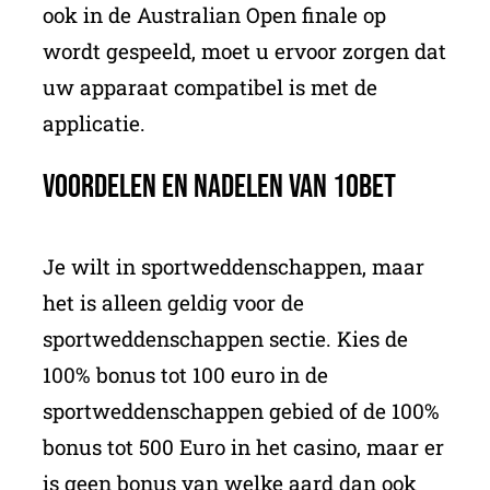
ook in de Australian Open finale op
wordt gespeeld, moet u ervoor zorgen dat
uw apparaat compatibel is met de
applicatie.
Voordelen en nadelen van 10bet
Je wilt in sportweddenschappen, maar
het is alleen geldig voor de
sportweddenschappen sectie. Kies de
100% bonus tot 100 euro in de
sportweddenschappen gebied of de 100%
bonus tot 500 Euro in het casino, maar er
is geen bonus van welke aard dan ook