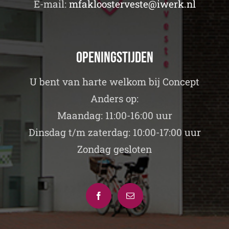
E-mail:
mfakloosterveste@iwerk.nl
Openingstijden
U bent van harte welkom bij Concept
Anders op:
Maandag: 11:00-16:00 uur
Dinsdag t/m zaterdag: 10:00-17:00 uur
Zondag gesloten