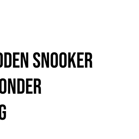
dden Snooker
Zonder
g