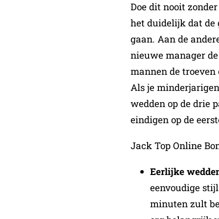
Doe dit nooit zonder
het duidelijk dat de 
gaan. Aan de andere
nieuwe manager de k
mannen de troeven 
Als je minderjarigen
wedden op de drie 
eindigen op de eerst
Jack Top Online B
Eerlijke wedden
eenvoudige stij
minuten zult be