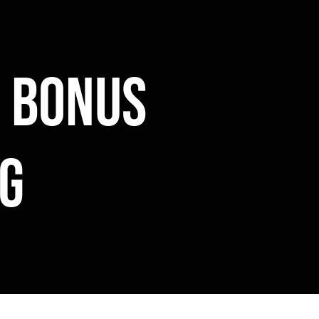
 Bonus
g