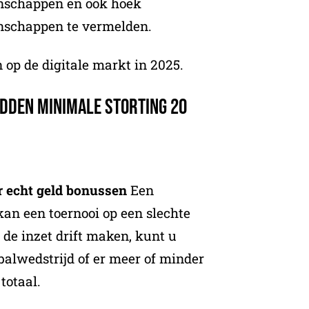
schappen en ook hoek
schappen te vermelden.
 op de digitale markt in 2025.
edden Minimale Storting 20
 echt geld bonussen
Een
kan een toernooi op een slechte
de inzet drift maken, kunt u
alwedstrijd of er meer of minder
totaal.