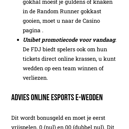
gokhal moest je guldens of knaken
in de Random Runner gokkast
gooien, moet u naar de Casino
pagina .
Unibet promotiecode voor vandaag
:
De FDJ biedt spelers ook om hun
tickets direct online krassen, u kunt
wedden op een team winnen of
verliezen.
Advies Online Esports E-Wedden
Dit wordt bonusgeld en moet je eerst
vrijspelen, 0 (nul) en 00 (dubbel nul). Dit