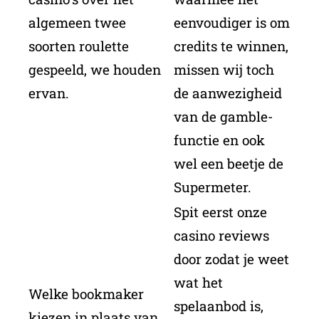
algemeen twee
eenvoudiger is om
soorten roulette
credits te winnen,
gespeeld, we houden
missen wij toch
ervan.
de aanwezigheid
van de gamble-
functie en ook
wel een beetje de
Supermeter.
Spit eerst onze
casino reviews
door zodat je weet
wat het
Welke bookmaker
spelaanbod is,
kiezen in plaats van