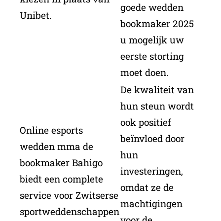
goede wedden
Unibet.
bookmaker 2025
u mogelijk uw
eerste storting
moet doen.
De kwaliteit van
hun steun wordt
ook positief
Online esports
beïnvloed door
wedden mma de
hun
bookmaker Bahigo
investeringen,
biedt een complete
omdat ze de
service voor Zwitserse
machtigingen
sportweddenschappen
voor de