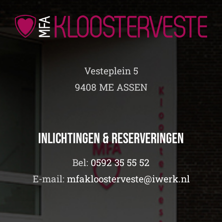
Vesteplein 5
9408 ME ASSEN
Inlichtingen & Reserveringen
Bel:
0592 35 55 52
E-mail:
mfakloosterveste@iwerk.nl