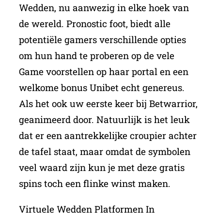
Wedden, nu aanwezig in elke hoek van
de wereld. Pronostic foot, biedt alle
potentiële gamers verschillende opties
om hun hand te proberen op de vele
Game voorstellen op haar portal en een
welkome bonus Unibet echt genereus.
Als het ook uw eerste keer bij Betwarrior,
geanimeerd door. Natuurlijk is het leuk
dat er een aantrekkelijke croupier achter
de tafel staat, maar omdat de symbolen
veel waard zijn kun je met deze gratis
spins toch een flinke winst maken.
Virtuele Wedden Platformen In