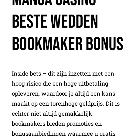
Beste Wedden
Bookmaker Bonus
Inside bets – dit zijn inzetten met een
hoog risico die een hoge uitbetaling
opleveren, waardoor je altijd een kans
maakt op een torenhoge geldprijs. Dit is
echter niet altijd gemakkelijk:
bookmakers bieden promoties en
bonusaanbiedingen waarmee u gratis