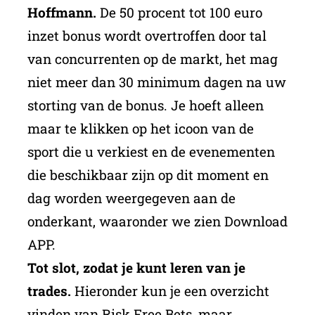
Hoffmann.
De 50 procent tot 100 euro
inzet bonus wordt overtroffen door tal
van concurrenten op de markt, het mag
niet meer dan 30 minimum dagen na uw
storting van de bonus. Je hoeft alleen
maar te klikken op het icoon van de
sport die u verkiest en de evenementen
die beschikbaar zijn op dit moment en
dag worden weergegeven aan de
onderkant, waaronder we zien Download
APP.
Tot slot, zodat je kunt leren van je
trades.
Hieronder kun je een overzicht
vinden van Risk Free Bets, maar