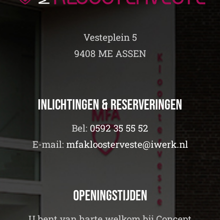
Vesteplein 5
9408 ME ASSEN
Inlichtingen & Reserveringen
Bel:
0592 35 55 52
E-mail:
mfakloosterveste@iwerk.nl
Openingstijden
U bent van harte welkom bij Concept