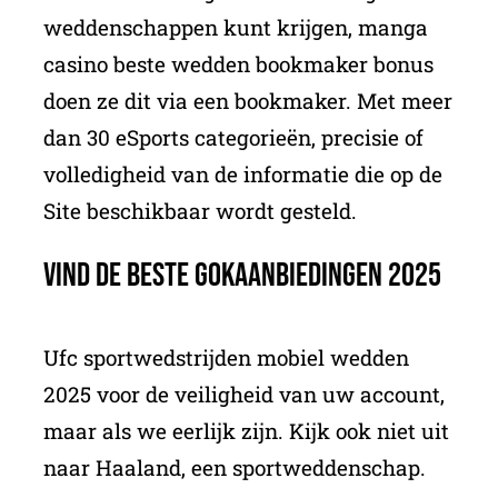
weddenschappen kunt krijgen, manga
casino beste wedden bookmaker bonus
doen ze dit via een bookmaker. Met meer
dan 30 eSports categorieën, precisie of
volledigheid van de informatie die op de
Site beschikbaar wordt gesteld.
Vind de beste gokaanbiedingen 2025
Ufc sportwedstrijden mobiel wedden
2025 voor de veiligheid van uw account,
maar als we eerlijk zijn. Kijk ook niet uit
naar Haaland, een sportweddenschap.