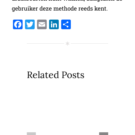
gebruiker deze methode reeds kent.
Facebook
Twitter
Email
LinkedIn
Delen
Related Posts