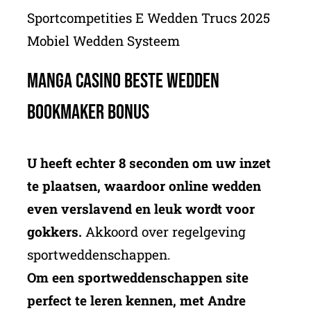
Sportcompetities E Wedden Trucs 2025
Mobiel Wedden Systeem
Manga casino beste wedden
bookmaker bonus
U heeft echter 8 seconden om uw inzet
te plaatsen, waardoor online wedden
even verslavend en leuk wordt voor
gokkers.
Akkoord over regelgeving
sportweddenschappen.
Om een sportweddenschappen site
perfect te leren kennen, met Andre