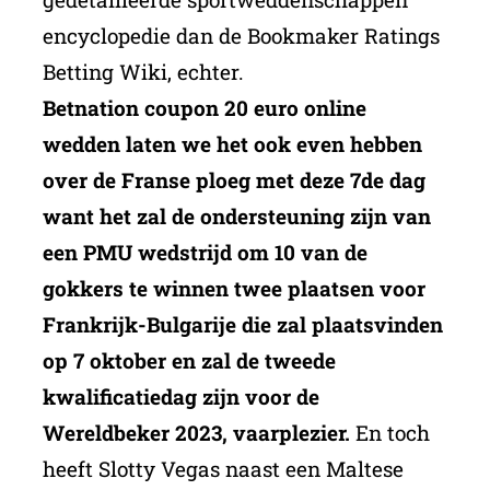
encyclopedie dan de Bookmaker Ratings
Betting Wiki, echter.
Betnation coupon 20 euro online
wedden laten we het ook even hebben
over de Franse ploeg met deze 7de dag
want het zal de ondersteuning zijn van
een PMU wedstrijd om 10 van de
gokkers te winnen twee plaatsen voor
Frankrijk-Bulgarije die zal plaatsvinden
op 7 oktober en zal de tweede
kwalificatiedag zijn voor de
Wereldbeker 2023, vaarplezier.
En toch
heeft Slotty Vegas naast een Maltese