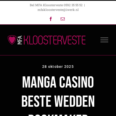
Ga
Bel MFA Kloosterveste 0592 35 55 52
|
mfakloosterveste@iwerk.nl
naar
Facebook
E-
inhoud
mail
28 oktober 2025
Manga Casino
Beste Wedden