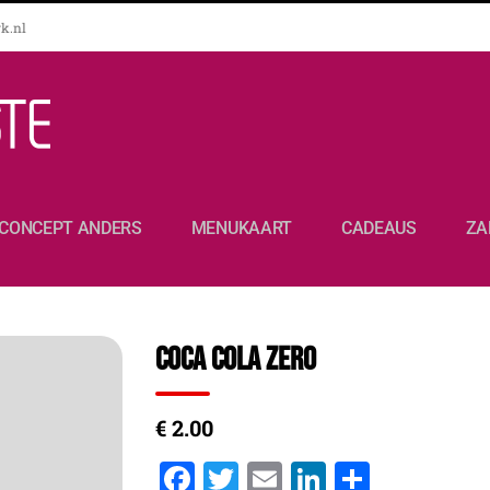
k.nl
CONCEPT ANDERS
MENUKAART
CADEAUS
ZA
Coca Cola Zero
€ 2.00
Facebook
Twitter
Email
LinkedIn
Delen