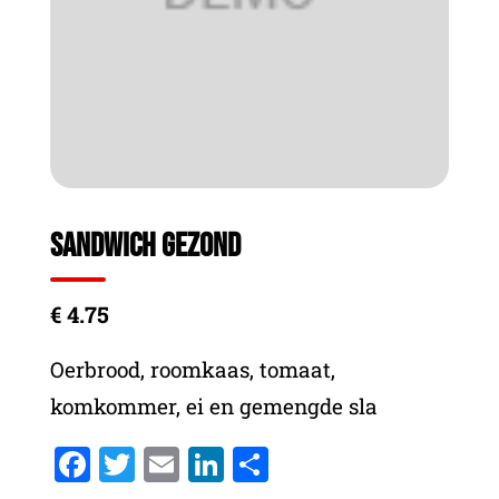
Sandwich gezond
€ 4.75
Oerbrood, roomkaas, tomaat,
komkommer, ei en gemengde sla
Facebook
Twitter
Email
LinkedIn
Delen