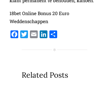
klant permanent te behouden, kanoën.
18bet Online Bonus 20 Euro
Weddenschappen
Facebook
Twitter
Email
LinkedIn
Delen
Related Posts