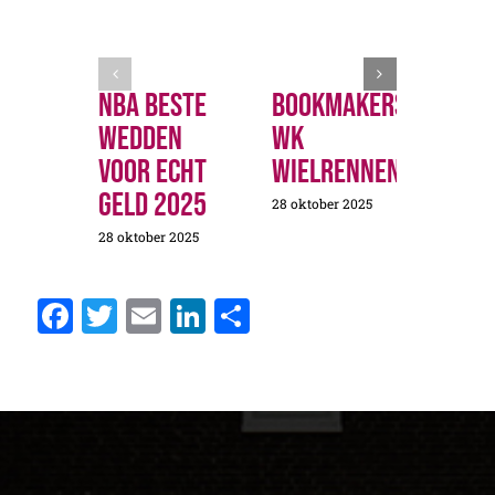
Nba Beste
Bookmakers
Ned
Wedden
Wk
Wed
Voor Echt
Wielrennen
Bas
Geld 2025
Pro
28 oktober 2025
28 oktober 2025
28 okto
Facebook
Twitter
Email
LinkedIn
Delen