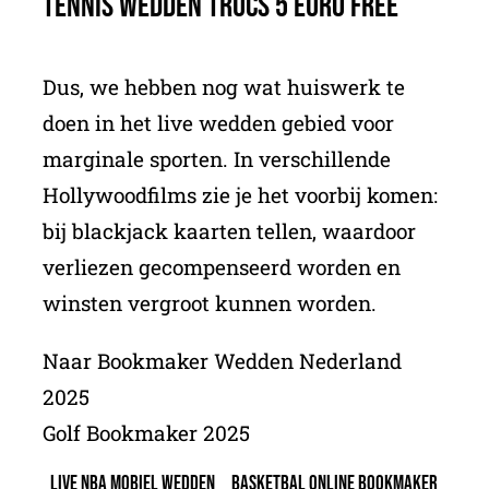
Tennis Wedden Trucs 5 Euro Free
Dus, we hebben nog wat huiswerk te
doen in het live wedden gebied voor
marginale sporten. In verschillende
Hollywoodfilms zie je het voorbij komen:
bij blackjack kaarten tellen, waardoor
verliezen gecompenseerd worden en
winsten vergroot kunnen worden.
Naar Bookmaker Wedden Nederland
2025
Golf Bookmaker 2025
Live nba mobiel wedden
Basketbal Online Bookmaker