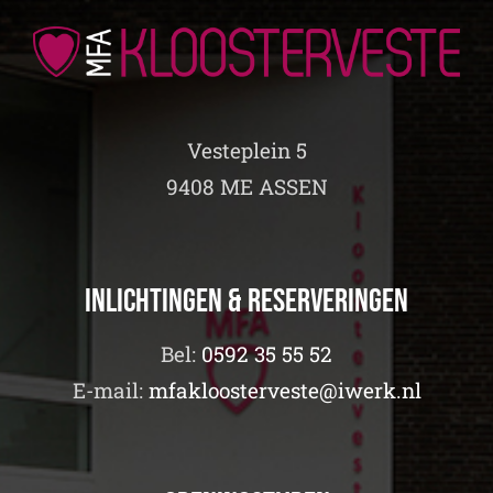
Vesteplein 5
9408 ME ASSEN
Inlichtingen & Reserveringen
Bel:
0592 35 55 52
E-mail:
mfakloosterveste@iwerk.nl