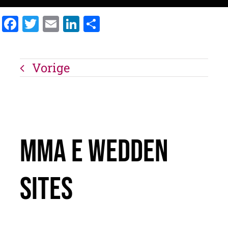
Facebook
Twitter
Email
LinkedIn
Delen
Vorige
Mma E Wedden
Sites