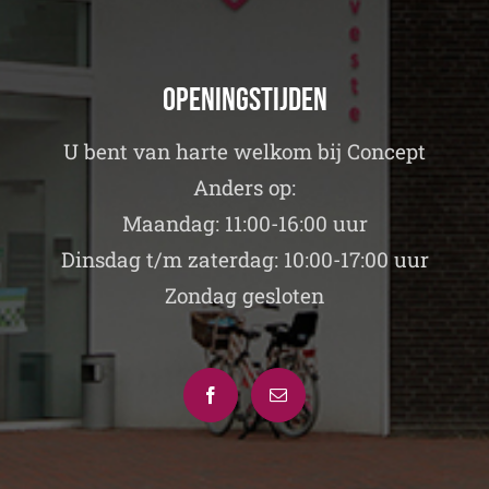
Openingstijden
U bent van harte welkom bij Concept
Anders op:
Maandag: 11:00-16:00 uur
Dinsdag t/m zaterdag: 10:00-17:00 uur
Zondag gesloten