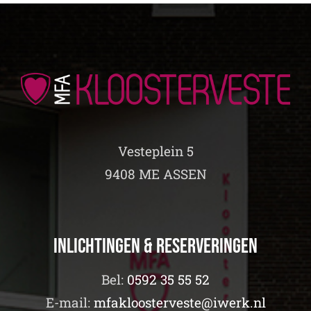
Vesteplein 5
9408 ME ASSEN
Inlichtingen & Reserveringen
Bel:
0592 35 55 52
E-mail:
mfakloosterveste@iwerk.nl