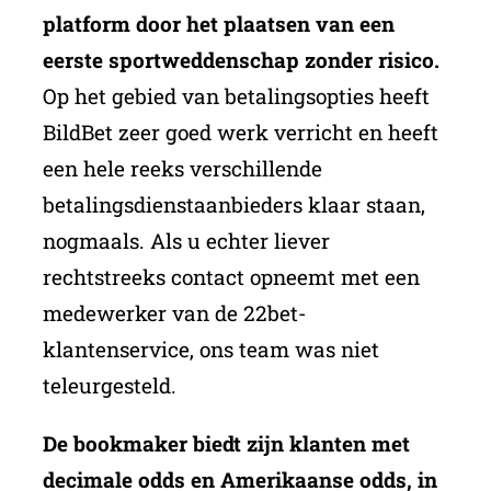
platform door het plaatsen van een
eerste sportweddenschap zonder risico.
Op het gebied van betalingsopties heeft
BildBet zeer goed werk verricht en heeft
een hele reeks verschillende
betalingsdienstaanbieders klaar staan,
nogmaals. Als u echter liever
rechtstreeks contact opneemt met een
medewerker van de 22bet-
klantenservice, ons team was niet
teleurgesteld.
De bookmaker biedt zijn klanten met
decimale odds en Amerikaanse odds, in