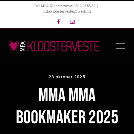
Ga
Bel MFA Kloosterveste 0592 35 55 52
|
mfakloosterveste@iwerk.nl
naar
Facebook
E-
inhoud
mail
28 oktober 2025
Mma Mma
Bookmaker 2025