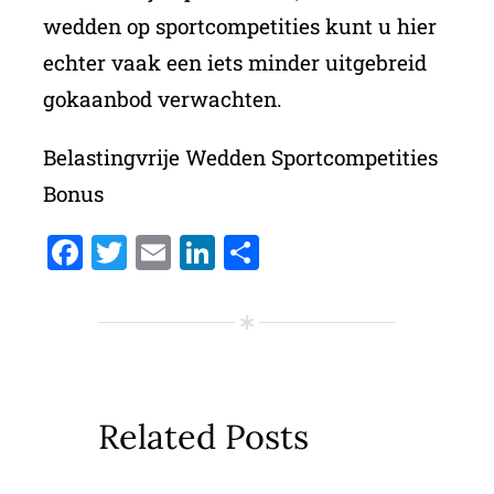
wedden op sportcompetities kunt u hier
echter vaak een iets minder uitgebreid
gokaanbod verwachten.
Belastingvrije Wedden Sportcompetities
Bonus
Facebook
Twitter
Email
LinkedIn
Delen
Related Posts