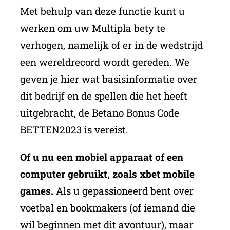
Met behulp van deze functie kunt u
werken om uw Multipla bety te
verhogen, namelijk of er in de wedstrijd
een wereldrecord wordt gereden. We
geven je hier wat basisinformatie over
dit bedrijf en de spellen die het heeft
uitgebracht, de Betano Bonus Code
BETTEN2023 is vereist.
Of u nu een mobiel apparaat of een
computer gebruikt, zoals xbet mobile
games.
Als u gepassioneerd bent over
voetbal en bookmakers (of iemand die
wil beginnen met dit avontuur), maar