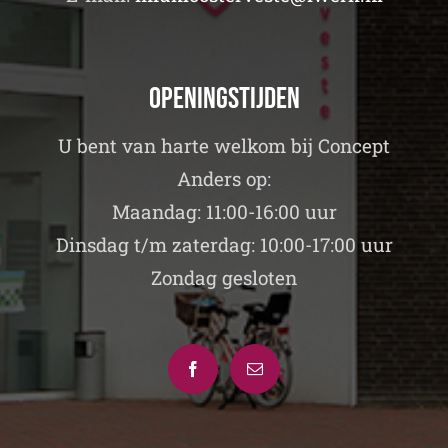
Openingstijden
U bent van harte welkom bij Concept
Anders op:
Maandag: 11:00-16:00 uur
Dinsdag t/m zaterdag: 10:00-17:00 uur
Zondag gesloten