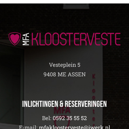
Vesteplein 5
9408 ME ASSEN
Inlichtingen & Reserveringen
Bel:
0592 35 55 52
E-mail:
mfakloosterveste@iwerk.nl