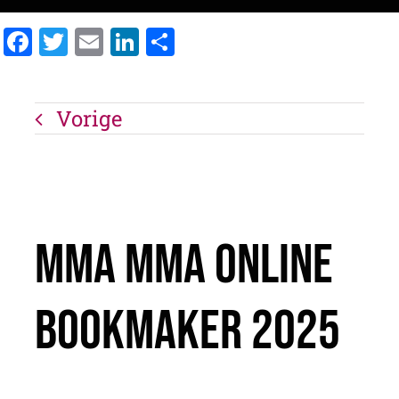
Facebook
Twitter
Email
LinkedIn
Delen
Vorige
Mma Mma Online
Bookmaker 2025