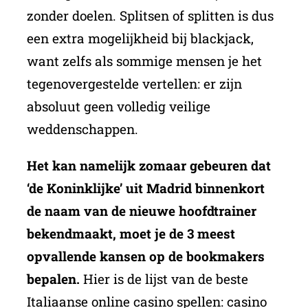
zonder doelen. Splitsen of splitten is dus
een extra mogelijkheid bij blackjack,
want zelfs als sommige mensen je het
tegenovergestelde vertellen: er zijn
absoluut geen volledig veilige
weddenschappen.
Het kan namelijk zomaar gebeuren dat
‘de Koninklijke’ uit Madrid binnenkort
de naam van de nieuwe hoofdtrainer
bekendmaakt, moet je de 3 meest
opvallende kansen op de bookmakers
bepalen.
Hier is de lijst van de beste
Italiaanse online casino spellen: casino