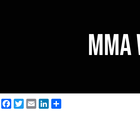
Mma 
Facebook
Twitter
Email
LinkedIn
Delen