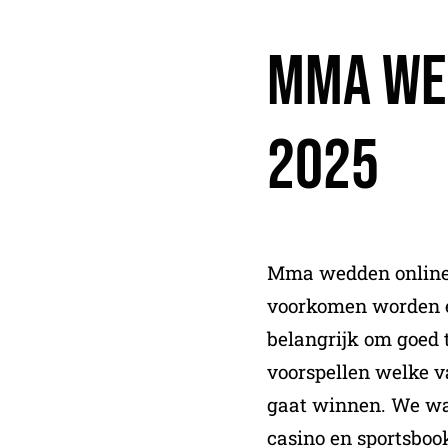
Mma We
2025
Mma wedden online 
voorkomen worden en
belangrijk om goed 
voorspellen welke v
gaat winnen. We war
casino en sportsboo