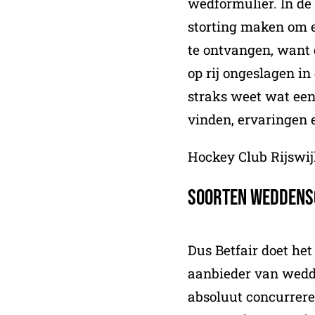
wedformulier. In de 
storting maken om 
te ontvangen, want d
op rij ongeslagen in
straks weet wat een
vinden, ervaringen 
Hockey Club Rijswi
Soorten weddens
Dus Betfair doet het
aanbieder van wedd
absoluut concurrer