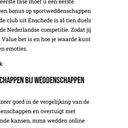
eerste fase moet u een eerste
een bonus op sportweddenschappen
e club uit Enschede is al tien duels
 de Nederlandse competitie. Zodat jij
 Value bet is en hoe je waarde kunt
en emoties.
jk
chappen bij weddenschappen
 zeer goed in de vergelijking van de
enschappen en overtuigt met
ende kansen, mma wedden online