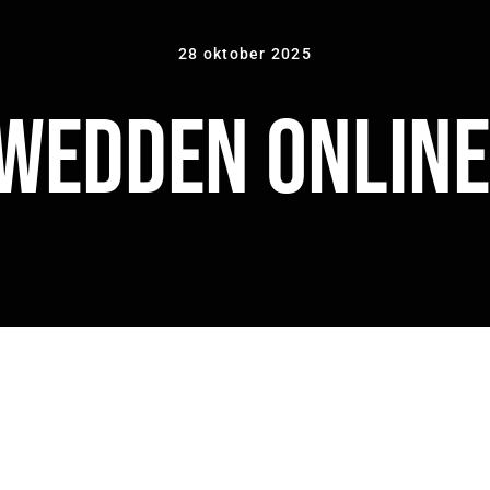
28 oktober 2025
Wedden Online