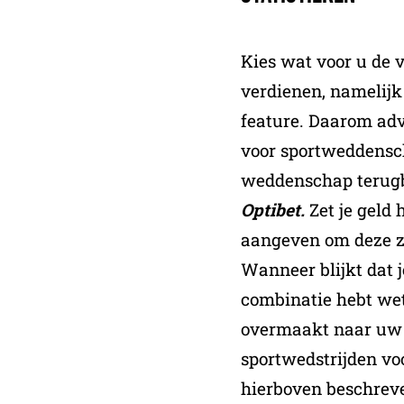
Kies wat voor u de 
verdienen, namelijk
feature. Daarom advi
voor sportweddensch
weddenschap terug
Optibet.
Zet je geld 
aangeven om deze zo
Wanneer blijkt dat
combinatie hebt wet
overmaakt naar uw
sportwedstrijden voo
hierboven beschreve