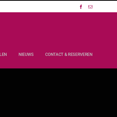
Facebook
E-
mail
LEN
NIEUWS
CONTACT & RESERVEREN