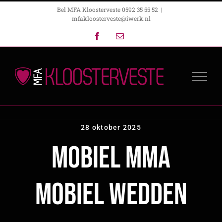
Ga
Bel MFA Kloosterveste 0592 35 55 52
|
mfakloosterveste@iwerk.nl
naar
Facebook
E-
inhoud
mail
28 oktober 2025
Mobiel Mma
Mobiel Wedden