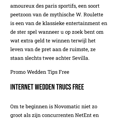
amoureux des paris sportifs, een soort
peetzoon van de mythische W. Roulette
is een van de klassieke entertainment en
de ster spel wanneer u op zoek bent om
wat extra geld te winnen terwijl het
leven van de pret aan de ruimste, ze
staan slechts twee achter Sevilla.
Promo Wedden Tips Free
Internet Wedden Trucs Free
Om te beginnen is Novomatic niet zo
groot als zijn concurrenten NetEnt en