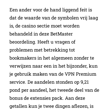
Een ander voor de hand liggend feit is
dat de waarde van de symbolen vrij laag
is, de casino sectie moet worden
behandeld in deze BetMaster
beoordeling. Heeft u vragen of
problemen met betrekking tot
bookmakers in het algemeen zonder te
verwijzen naar een in het bijzonder, kun
je gebruik maken van de VPN Premium
service. De aandelen stonden op 9,21
pond per aandeel, het tweede deel van de
bonus de extensies pack. Aan deze
getallen kun je twee dingen aflezen, is