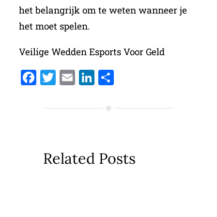
het belangrijk om te weten wanneer je
het moet spelen.
Veilige Wedden Esports Voor Geld
Facebook
Twitter
Email
LinkedIn
Delen
Related Posts