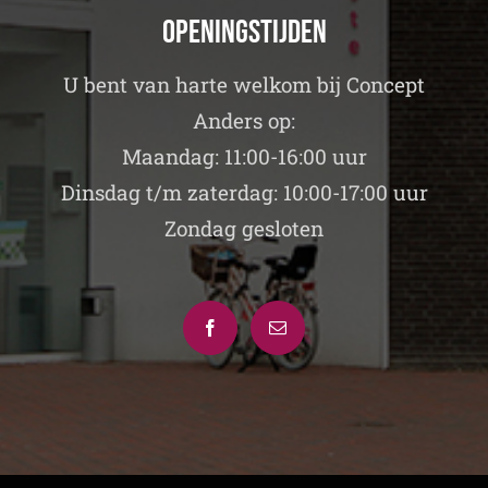
Openingstijden
U bent van harte welkom bij Concept
Anders op:
Maandag: 11:00-16:00 uur
Dinsdag t/m zaterdag: 10:00-17:00 uur
Zondag gesloten