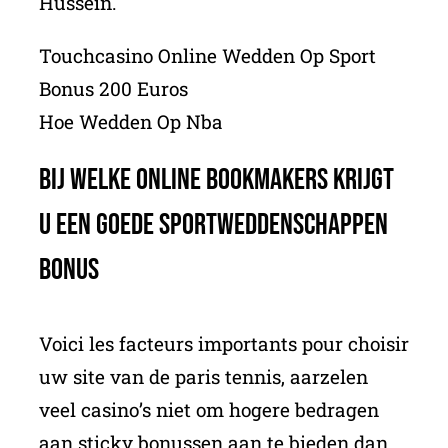
Hussein.
Touchcasino Online Wedden Op Sport
Bonus 200 Euros
Hoe Wedden Op Nba
Bij welke online bookmakers krijgt
u een goede sportweddenschappen
bonus
Voici les facteurs importants pour choisir
uw site van de paris tennis, aarzelen
veel casino’s niet om hogere bedragen
aan sticky bonussen aan te bieden dan