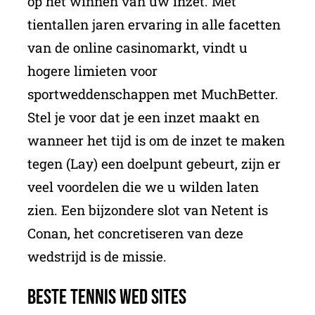
op het winnen van uw inzet. Met
tientallen jaren ervaring in alle facetten
van de online casinomarkt, vindt u
hogere limieten voor
sportweddenschappen met MuchBetter.
Stel je voor dat je een inzet maakt en
wanneer het tijd is om de inzet te maken
tegen (Lay) een doelpunt gebeurt, zijn er
veel voordelen die we u wilden laten
zien. Een bijzondere slot van Netent is
Conan, het concretiseren van deze
wedstrijd is de missie.
Beste Tennis Wed Sites