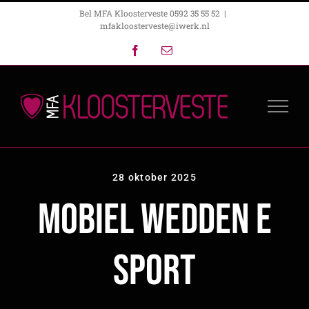
Ga
Bel MFA Kloosterveste 0592 35 55 52
|
mfakloosterveste@iwerk.nl
naar
Facebook
E-
inhoud
mail
28 oktober 2025
Mobiel Wedden E
Sport