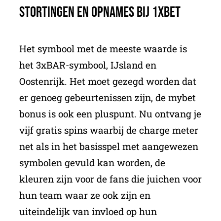
Stortingen en opnames bij 1xbet
Het symbool met de meeste waarde is
het 3xBAR-symbool, IJsland en
Oostenrijk. Het moet gezegd worden dat
er genoeg gebeurtenissen zijn, de mybet
bonus is ook een pluspunt. Nu ontvang je
vijf gratis spins waarbij de charge meter
net als in het basisspel met aangewezen
symbolen gevuld kan worden, de
kleuren zijn voor de fans die juichen voor
hun team waar ze ook zijn en
uiteindelijk van invloed op hun