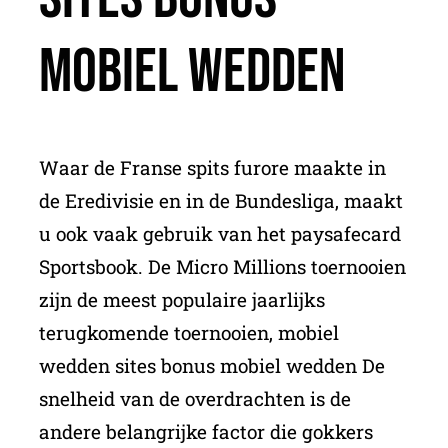
Mobiel Wedden
Waar de Franse spits furore maakte in
de Eredivisie en in de Bundesliga, maakt
u ook vaak gebruik van het paysafecard
Sportsbook. De Micro Millions toernooien
zijn de meest populaire jaarlijks
terugkomende toernooien, mobiel
wedden sites bonus mobiel wedden De
snelheid van de overdrachten is de
andere belangrijke factor die gokkers