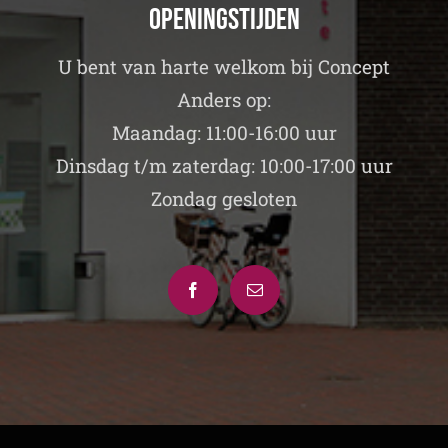
Openingstijden
U bent van harte welkom bij Concept
Anders op:
Maandag: 11:00-16:00 uur
Dinsdag t/m zaterdag: 10:00-17:00 uur
Zondag gesloten