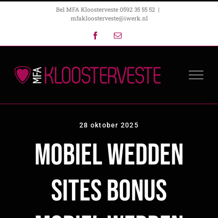
Ga
Bel MFA Kloosterveste 0592 35 55 52
|
mfakloosterveste@iwerk.nl
naar
Facebook
E-
inhoud
mail
28 oktober 2025
Mobiel Wedden
Sites Bonus