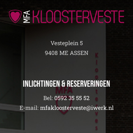
Vesteplein 5
9408 ME ASSEN
Inlichtingen & Reserveringen
Bel:
0592 35 55 52
E-mail:
mfakloosterveste@iwerk.nl