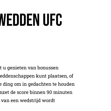
Wedden Ufc
t u genieten van bonussen
eddenschappen kunt plaatsen, of
ste ding om in gedachten te houden
 inzet de score binnen 90 minuten
d van een wedstrijd wordt