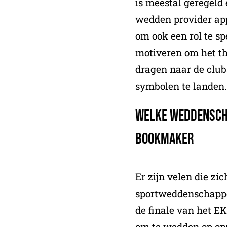
is meestal geregeld 
wedden provider ap
om ook een rol te sp
motiveren om het t
dragen naar de clubs
symbolen te landen
Welke weddenscha
bookmaker
Er zijn velen die zic
sportweddenschappe
de finale van het EK
om te wedden op on