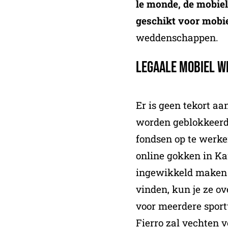
le monde, de mobiele
geschikt voor mobi
weddenschappen.
Legaale Mobiel 
Er is geen tekort aa
worden geblokkeerd
fondsen op te werke
online gokken in Ka
ingewikkeld maken
vinden, kun je ze o
voor meerdere spor
Fierro zal vechten v