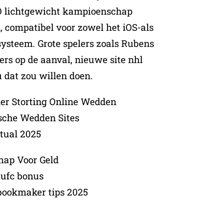
 lichtgewicht kampioenschap
, compatibel voor zowel het iOS-als
ysteem. Grote spelers zoals Rubens
s op de aanval, nieuwe site nhl
 dat zou willen doen.
r Storting Online Wedden
ische Wedden Sites
tual 2025
hap Voor Geld
ufc bonus
 bookmaker tips 2025