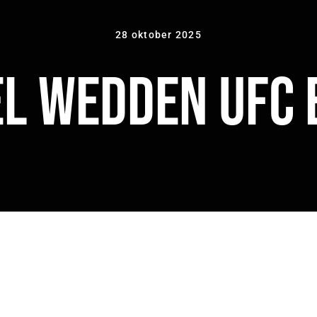
28 oktober 2025
l Wedden Ufc