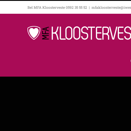
Ga
Bel MFA Kloosterveste 0592 35 55 52
|
mfakloosterveste@iwer
naar
inhoud