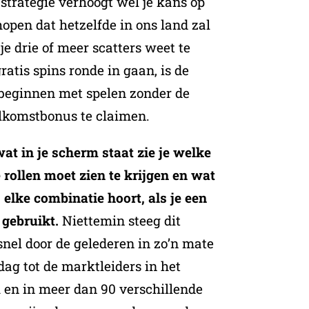
strategie verhoogt wel je kans op
 hopen dat hetzelfde in ons land zal
e drie of meer scatters weet te
ratis spins ronde in gaan, is de
beginnen met spelen zonder de
komstbonus te claimen.
t in je scherm staat zie je welke
 rollen moet zien te krijgen en wat
j elke combinatie hoort, als je een
 gebruikt.
Niettemin steeg dit
snel door de gelederen in zo’n mate
dag tot de marktleiders in het
 en in meer dan 90 verschillende