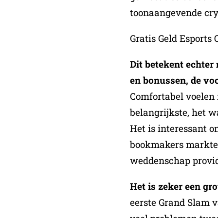
toonaangevende cry
Gratis Geld Esports
Dit betekent echter 
en bonussen, de voor
Comfortabel voelen 
belangrijkste, het 
Het is interessant 
bookmakers markten
weddenschap provide
Het is zeker een gro
eerste Grand Slam va