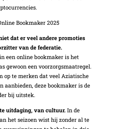
ptocurrencies.
 Online Bookmaker 2025
niet dat er veel andere promoties
zitter van de federatie.
in een online bookmaker is het
was gewoon een voorzorgsmaatregel.
om op te merken dat veel Aziatische
 aanbieden, deze bookmaker is de
r bij uitstek.
te uitdaging, van cultuur.
In de
n het seizoen wist hij zonder al te