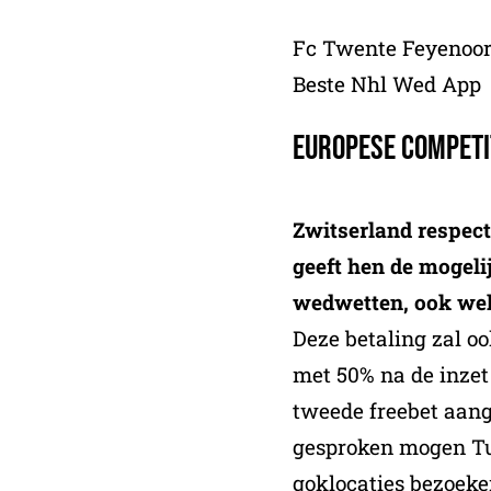
Fc Twente Feyenoor
Beste Nhl Wed App
Europese Compet
Zwitserland respec
geeft hen de mogel
wedwetten, ook wel
Deze betaling zal o
met 50% na de inzet
tweede freebet aang
gesproken mogen Tu
goklocaties bezoeken