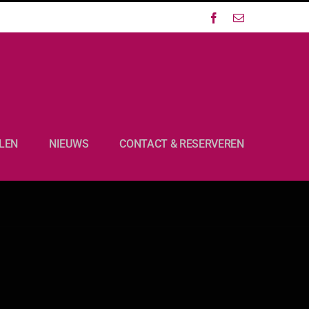
Facebook
E-
mail
LEN
NIEUWS
CONTACT & RESERVEREN