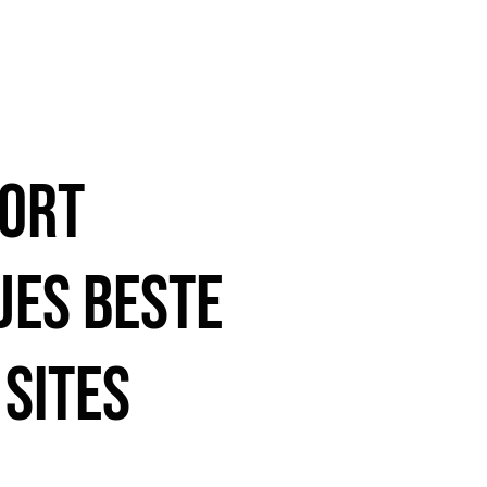
port
jes Beste
Sites