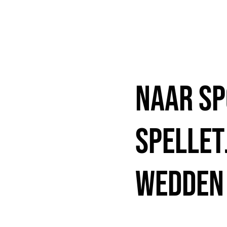
Naar S
Spellet
Wedden 