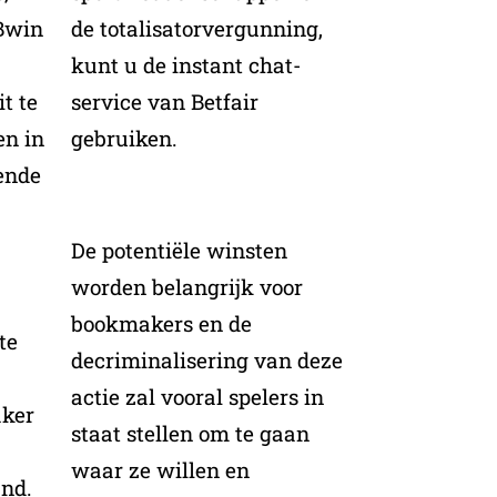
Bwin
de totalisatorvergunning,
kunt u de instant chat-
it te
service van Betfair
en in
gebruiken.
ende
De potentiële winsten
worden belangrijk voor
bookmakers en de
te
decriminalisering van deze
actie zal vooral spelers in
ker
staat stellen om te gaan
waar ze willen en
nd.