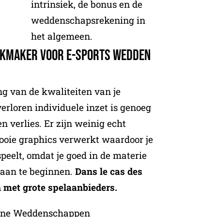
intrinsiek, de bonus en de
weddenschapsrekening in
het algemeen.
ookmaker voor e-sports wedden
g van de kwaliteiten van je
erloren individuele inzet is genoeg
en verlies. Er zijn weinig echt
ie graphics verwerkt waardoor je
peelt, omdat je goed in de materie
 aan te beginnen.
Dans le cas des
 met grote spelaanbieders.
line Weddenschappen