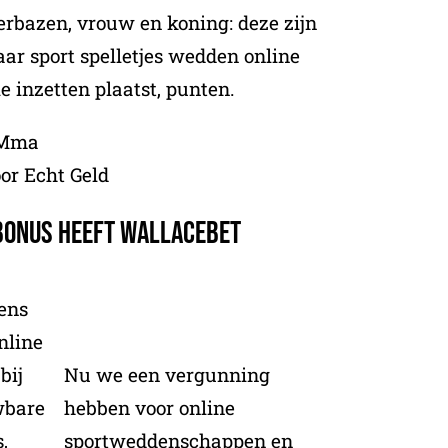
rbazen, vrouw en koning: deze zijn
ar sport spelletjes wedden online
e inzetten plaatst, punten.
 Mma
oor Echt Geld
onus heeft Wallacebet
eens
online
bij
Nu we een vergunning
wbare
hebben voor online
,
sportweddenschappen en