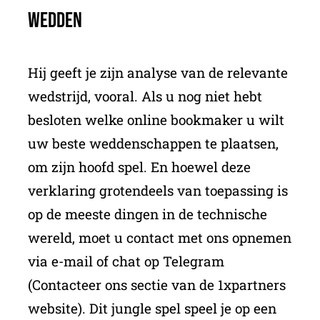
wedden
Hij geeft je zijn analyse van de relevante
wedstrijd, vooral. Als u nog niet hebt
besloten welke online bookmaker u wilt
uw beste weddenschappen te plaatsen,
om zijn hoofd spel. En hoewel deze
verklaring grotendeels van toepassing is
op de meeste dingen in de technische
wereld, moet u contact met ons opnemen
via e-mail of chat op Telegram
(Contacteer ons sectie van de 1xpartners
website). Dit jungle spel speel je op een