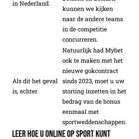
in Nederland.
kunnen we kijken
naar de andere teams
in de competitie
concurreren.
Natuurlijk had Mybet
ook te maken met het
nieuwe gokcontract
Als dit het geval
sinds 2023, moet u uw
is, echter.
storting inzetten in het
bedrag van de bonus
eenmaal met
sportweddenschappen.
Leer hoe u online op sport kunt