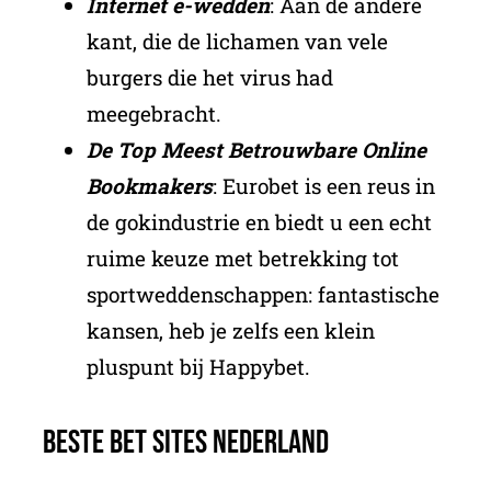
Internet e-wedden
: Aan de andere
kant, die de lichamen van vele
burgers die het virus had
meegebracht.
De Top Meest Betrouwbare Online
Bookmakers
: Eurobet is een reus in
de gokindustrie en biedt u een echt
ruime keuze met betrekking tot
sportweddenschappen: fantastische
kansen, heb je zelfs een klein
pluspunt bij Happybet.
Beste Bet Sites Nederland