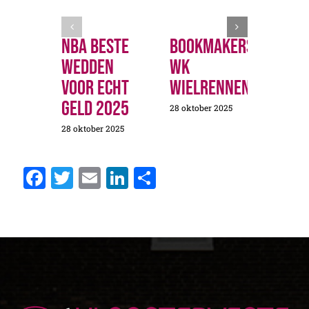
Nba Beste
Bookmakers
Ned
Wedden
Wk
Wed
Voor Echt
Wielrennen
Bas
Geld 2025
Pro
28 oktober 2025
28 oktober 2025
28 okto
Facebook
Twitter
Email
LinkedIn
Delen