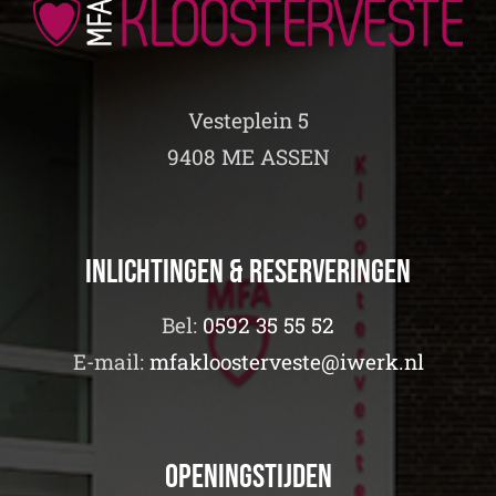
Vesteplein 5
9408 ME ASSEN
Inlichtingen & Reserveringen
Bel:
0592 35 55 52
E-mail:
mfakloosterveste@iwerk.nl
Openingstijden