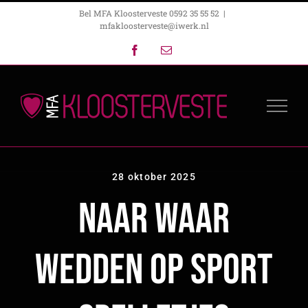
Ga
Bel MFA Kloosterveste 0592 35 55 52
|
mfakloosterveste@iwerk.nl
naar
Facebook
E-
inhoud
mail
28 oktober 2025
Naar Waar
Wedden Op Sport