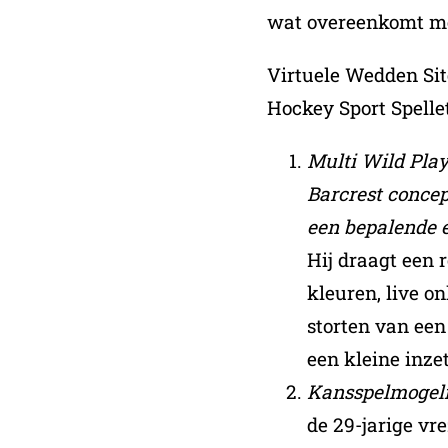
wat overeenkomt met
Virtuele Wedden Si
Hockey Sport Spelle
Multi Wild Play
Barcrest concept
een bepalende 
Hij draagt een 
kleuren, live o
storten van ee
een kleine inzet
Kansspelmogelij
de 29-jarige vr