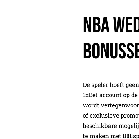
Nba We
Bonuss
De speler hoeft gee
1xBet account op de 
wordt vertegenwoor
of exclusieve promot
beschikbare mogeli
te maken met 888sp