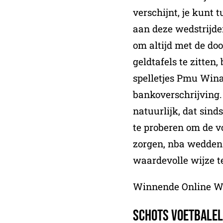
verschijnt, je kunt
aan deze wedstrijde
om altijd met de do
geldtafels te zitten
spelletjes Pmu Wina
bankoverschrijving.
natuurlijk, dat sinds
te proberen om de v
zorgen, nba wedden 
waardevolle wijze te
Winnende Online We
Schots Voetbalel