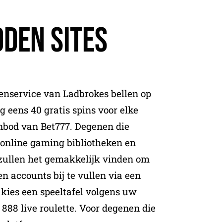
den Sites
enservice van Ladbrokes bellen op
og eens 40 gratis spins voor elke
anbod van Bet777. Degenen die
online gaming bibliotheken en
zullen het gemakkelijk vinden om
accounts bij te vullen via een
 kies een speeltafel volgens uw
888 live roulette. Voor degenen die