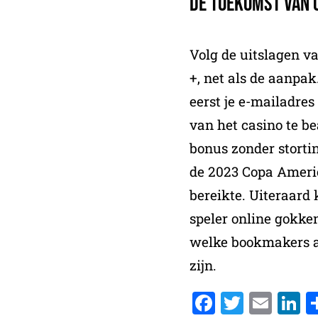
De Toekomst Van
Volg de uitslagen v
+, net als de aanpak
eerst je e-mailadre
van het casino te 
bonus zonder stortin
de 2023 Copa Americ
bereikte. Uiteraard 
speler online gokke
welke bookmakers a
zijn.
Faceboo
Twitte
Ema
L