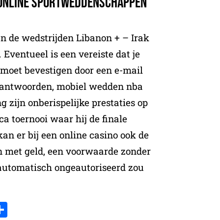
 Online Sportweddenschappen
an de wedstrijden Libanon + – Irak
. Eventueel is een vereiste dat je
s moet bevestigen door een e-mail
beantwoorden, mobiel wedden nba
g zijn onberispelijke prestaties op
a toernooi waar hij de finale
kan er bij een online casino ook de
n met geld, een voorwaarde zonder
utomatisch ongeautoriseerd zou
k
r
il
inkedIn
Delen