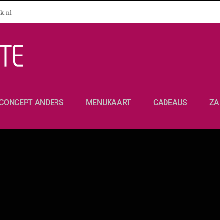
k.nl
CONCEPT ANDERS
MENUKAART
CADEAUS
ZA