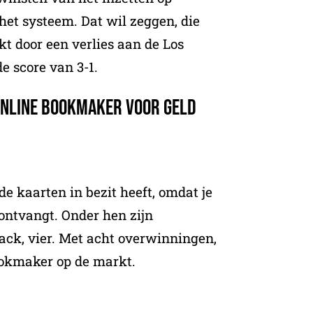
het systeem. Dat wil zeggen, die
 door een verlies aan de Los
e score van 3-1.
Online Bookmaker Voor Geld
de kaarten in bezit heeft, omdat je
ontvangt. Onder hen zijn
jack, vier. Met acht overwinningen,
ookmaker op de markt.