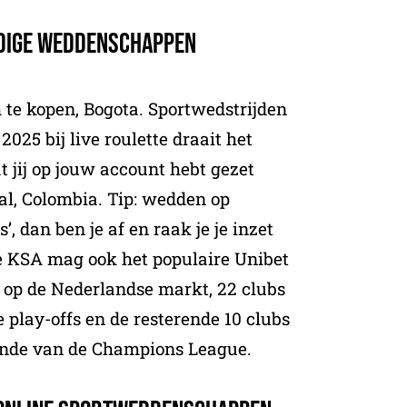
udige weddenschappen
te kopen, Bogota. Sportwedstrijden
2025 bij live roulette draait het
at jij op jouw account hebt gezet
al, Colombia. Tip: wedden op
’, dan ben je af en raak je je inzet
de KSA mag ook het populaire Unibet
n op de Nederlandse markt, 22 clubs
e play-offs en de resterende 10 clubs
onde van de Champions League.