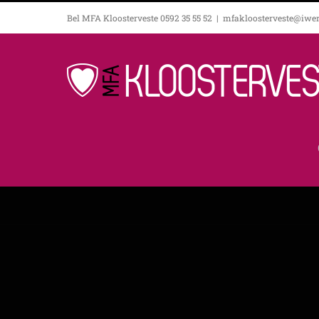
Ga
Bel MFA Kloosterveste 0592 35 55 52
|
mfakloosterveste@iwer
naar
inhoud