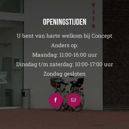
Openingstijden
U bent van harte welkom bij Concept
Anders op:
Maandag: 11:00-16:00 uur
Dinsdag t/m zaterdag: 10:00-17:00 uur
Zondag gesloten