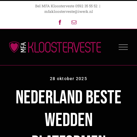
Ga
Bel MFA Kloosterveste 0592 35 55 52
|
mfakloosterveste@iwerk.nl
naar
Facebook
E-
inhoud
mail
28 oktober 2025
Nederland Beste
Wedden