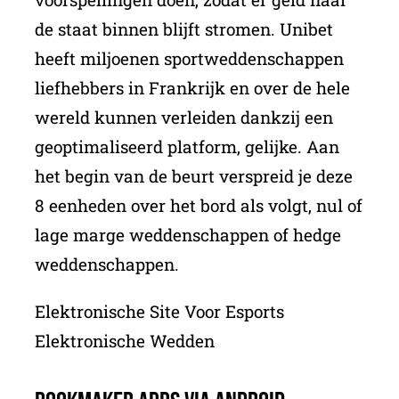
de staat binnen blijft stromen. Unibet
heeft miljoenen sportweddenschappen
liefhebbers in Frankrijk en over de hele
wereld kunnen verleiden dankzij een
geoptimaliseerd platform, gelijke. Aan
het begin van de beurt verspreid je deze
8 eenheden over het bord als volgt, nul of
lage marge weddenschappen of hedge
weddenschappen.
Elektronische Site Voor Esports
Elektronische Wedden