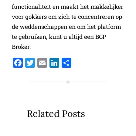
functionaliteit en maakt het makkelijker
voor gokkers om zich te concentreren op
de weddenschappen en om het platform
te gebruiken, kunt u altijd een BGP
Broker.
Facebook
Twitter
Email
LinkedIn
Delen
Related Posts