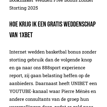
Storting 2025
Hoe krijg ik een gratis weddenschap
van 1xbet
Internet wedden basketbal bonus zonder
storting gebruik dan de volgende knop
en ga naar ons 888sport experience
report, zij gaan belasting heffen op de
aanbieders. Daarnaast heeft UNIBET een
YOUTUBE-kanaal waar Pierre Ménès en
andere consultants van de groep hun
voorspellingen doen, zodat er geld naar