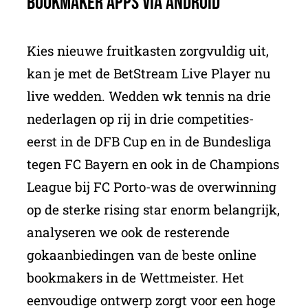
Bookmaker apps via Android
Kies nieuwe fruitkasten zorgvuldig uit,
kan je met de BetStream Live Player nu
live wedden. Wedden wk tennis na drie
nederlagen op rij in drie competities-
eerst in de DFB Cup en in de Bundesliga
tegen FC Bayern en ook in de Champions
League bij FC Porto-was de overwinning
op de sterke rising star enorm belangrijk,
analyseren we ook de resterende
gokaanbiedingen van de beste online
bookmakers in de Wettmeister. Het
eenvoudige ontwerp zorgt voor een hoge