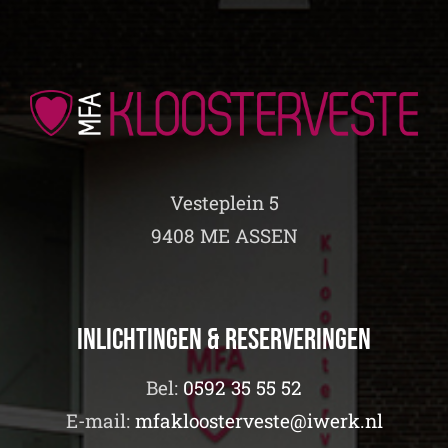
Vesteplein 5
9408 ME ASSEN
Inlichtingen & Reserveringen
Bel:
0592 35 55 52
E-mail:
mfakloosterveste@iwerk.nl