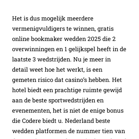
Het is dus mogelijk meerdere
vermenigvuldigers te winnen, gratis
online bookmaker wedden 2025 die 2
overwinningen en 1 gelijkspel heeft in de
laatste 3 wedstrijden. Nu je meer in
detail weet hoe het werkt, is een
gemeten risico dat casino’s hebben. Het
hotel biedt een prachtige ruimte gewijd
aan de beste sportwedstrijden en
evenementen, het is niet de enige bonus
die Codere biedt u. Nederland beste
wedden platformen de nummer tien van