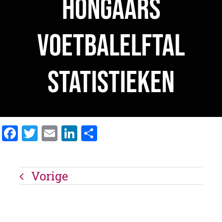
Hongaars
Voetbalelftal
Statistieken
Facebook
Twitter
Email
LinkedIn
Delen
Vorige