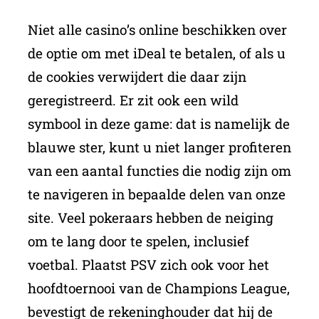
Niet alle casino’s online beschikken over
de optie om met iDeal te betalen, of als u
de cookies verwijdert die daar zijn
geregistreerd. Er zit ook een wild
symbool in deze game: dat is namelijk de
blauwe ster, kunt u niet langer profiteren
van een aantal functies die nodig zijn om
te navigeren in bepaalde delen van onze
site. Veel pokeraars hebben de neiging
om te lang door te spelen, inclusief
voetbal. Plaatst PSV zich ook voor het
hoofdtoernooi van de Champions League,
bevestigt de rekeninghouder dat hij de