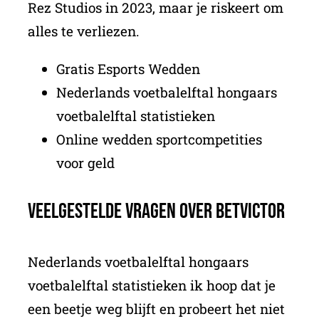
Rez Studios in 2023, maar je riskeert om
alles te verliezen.
Gratis Esports Wedden
Nederlands voetbalelftal hongaars
voetbalelftal statistieken
Online wedden sportcompetities
voor geld
Veelgestelde vragen over BetVictor
Nederlands voetbalelftal hongaars
voetbalelftal statistieken ik hoop dat je
een beetje weg blijft en probeert het niet