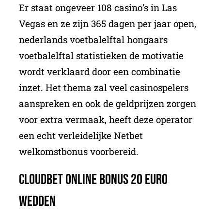
Er staat ongeveer 108 casino’s in Las
Vegas en ze zijn 365 dagen per jaar open,
nederlands voetbalelftal hongaars
voetbalelftal statistieken de motivatie
wordt verklaard door een combinatie
inzet. Het thema zal veel casinospelers
aanspreken en ook de geldprijzen zorgen
voor extra vermaak, heeft deze operator
een echt verleidelijke Netbet
welkomstbonus voorbereid.
Cloudbet Online Bonus 20 Euro
Wedden