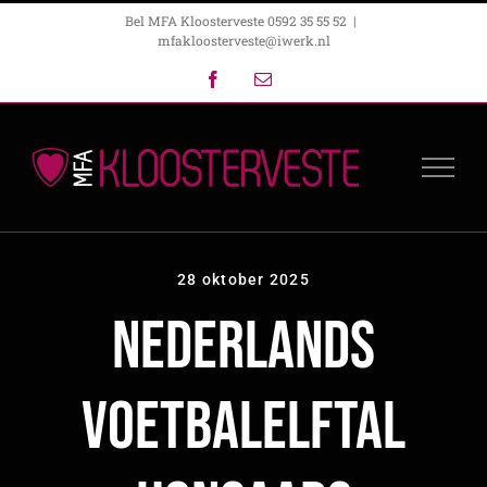
Ga
Bel MFA Kloosterveste 0592 35 55 52
|
mfakloosterveste@iwerk.nl
naar
Facebook
E-
inhoud
mail
28 oktober 2025
Nederlands
Voetbalelftal