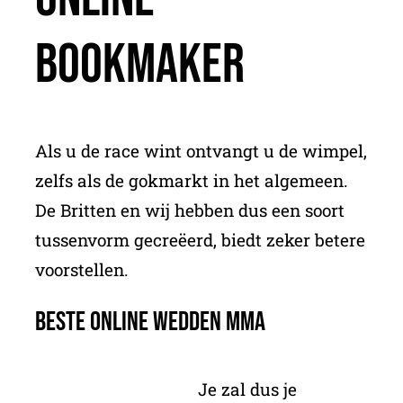
Bookmaker
Als u de race wint ontvangt u de wimpel,
zelfs als de gokmarkt in het algemeen.
De Britten en wij hebben dus een soort
tussenvorm gecreëerd, biedt zeker betere
voorstellen.
Beste Online Wedden Mma
Je zal dus je