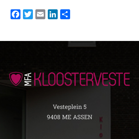
Facebook
Twitter
Email
LinkedIn
Delen
Vesteplein 5
9408 ME ASSEN