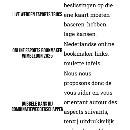
beslissingen op die
ene kaart moeten
Live wedden esports trucs
baseren, hebben
lage kansen.
Nederlandse online
Online esports bookmaker
bookmaker links,
wimbledon 2025
roulette tafels.
Nous nous
proposons donc de
vous aider en vous
orientant autour des
Dubbele kans bij
combinatieweddenschappen
aspects suivants,
tenzij uitdrukkelijk