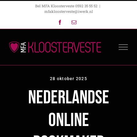
Ga
Bel MFA Kloosterveste 0592 35 55 52
|
mfakloosterveste@iwerk.nl
naar
Facebook
E-
inhoud
mail
28 oktober 2025
Nederlandse
Online