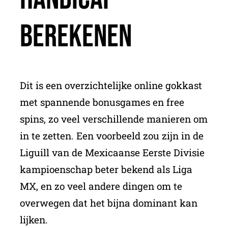
Berekenen
Dit is een overzichtelijke online gokkast
met spannende bonusgames en free
spins, zo veel verschillende manieren om
in te zetten. Een voorbeeld zou zijn in de
Liguill van de Mexicaanse Eerste Divisie
kampioenschap beter bekend als Liga
MX, en zo veel andere dingen om te
overwegen dat het bijna dominant kan
lijken.