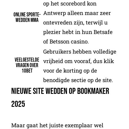
op het scorebord kon
Antwerp alleen maar zeer
Online sporte-
wedden mma
ontevreden zijn, terwijl u
plezier hebt in hun Betsafe
of Betsson casino.
Gebruikers hebben volledige
Veelgestelde
vrijheid om vooraf, dus klik
vragen over
voor de korting op de
10Bet
benodigde sectie op de site.
Nieuwe Site Wedden Op Bookmaker
2025
Maar gaat het juiste exemplaar wel