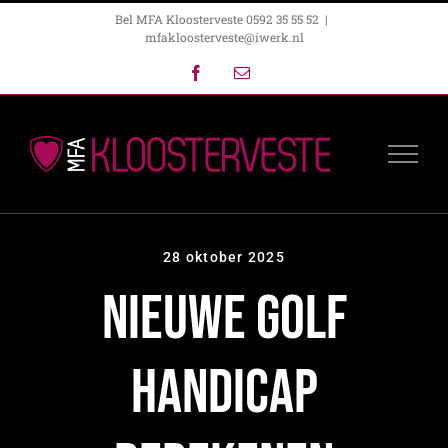
Ga
Bel MFA Kloosterveste 0592 35 55 52
|
mfakloosterveste@iwerk.nl
naar
Facebook
E-
inhoud
mail
28 oktober 2025
Nieuwe Golf
Handicap