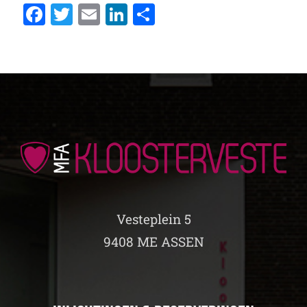
Facebook
Twitter
Email
LinkedIn
Delen
Vesteplein 5
9408 ME ASSEN