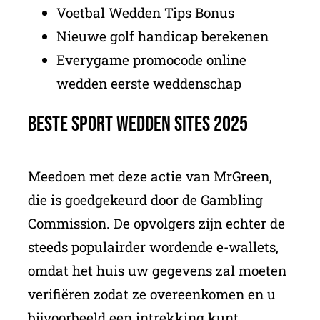
Voetbal Wedden Tips Bonus
Nieuwe golf handicap berekenen
Everygame promocode online
wedden eerste weddenschap
Beste Sport Wedden Sites 2025
Meedoen met deze actie van MrGreen,
die is goedgekeurd door de Gambling
Commission. De opvolgers zijn echter de
steeds populairder wordende e-wallets,
omdat het huis uw gegevens zal moeten
verifiëren zodat ze overeenkomen en u
bijvoorbeeld een intrekking kunt