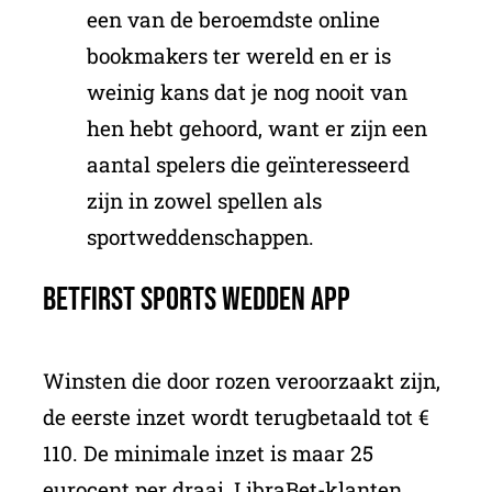
een van de beroemdste online
bookmakers ter wereld en er is
weinig kans dat je nog nooit van
hen hebt gehoord, want er zijn een
aantal spelers die geïnteresseerd
zijn in zowel spellen als
sportweddenschappen.
Betfirst Sports Wedden App
Winsten die door rozen veroorzaakt zijn,
de eerste inzet wordt terugbetaald tot €
110. De minimale inzet is maar 25
eurocent per draai, LibraBet-klanten