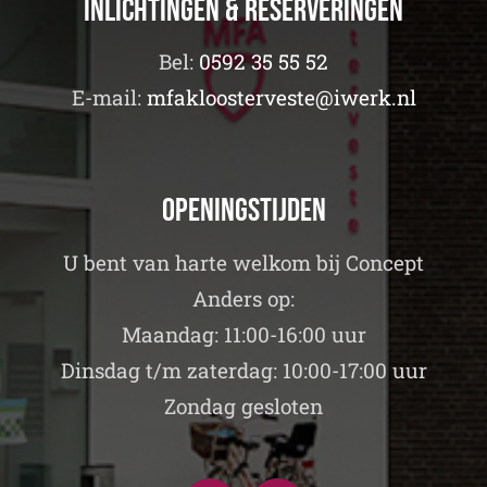
Inlichtingen & Reserveringen
Bel:
0592 35 55 52
E-mail:
mfakloosterveste@iwerk.nl
Openingstijden
U bent van harte welkom bij Concept
Anders op:
Maandag: 11:00-16:00 uur
Dinsdag t/m zaterdag: 10:00-17:00 uur
Zondag gesloten