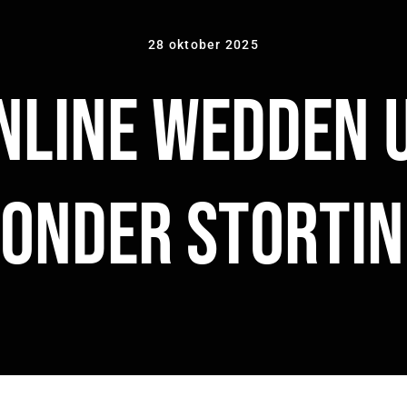
28 oktober 2025
nline Wedden 
Zonder Stortin