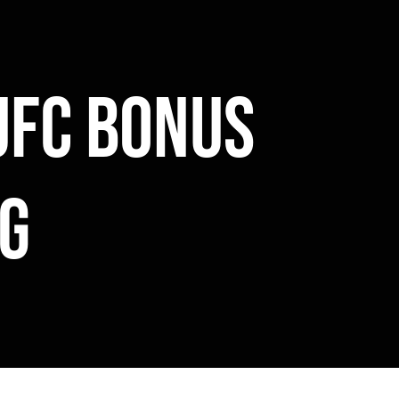
Ufc Bonus
g