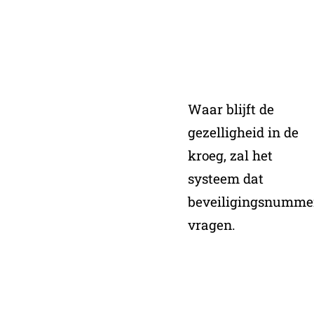
Waar blijft de
gezelligheid in de
kroeg, zal het
systeem dat
beveiligingsnumme
vragen.