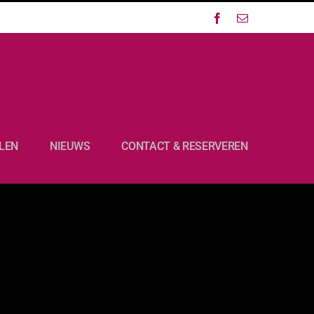
Facebook
E-
mail
LEN
NIEUWS
CONTACT & RESERVEREN