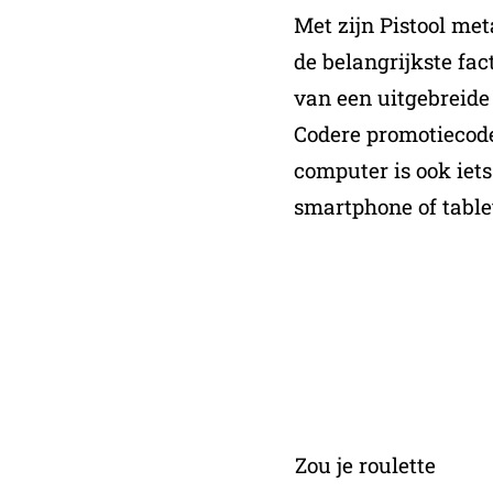
Met zijn Pistool meta
de belangrijkste fac
van een uitgebreide
Codere promotiecode
computer is ook iet
smartphone of tablet
Zou je roulette