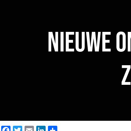
Nieuwe O
Facebook
Twitter
Email
LinkedIn
Delen