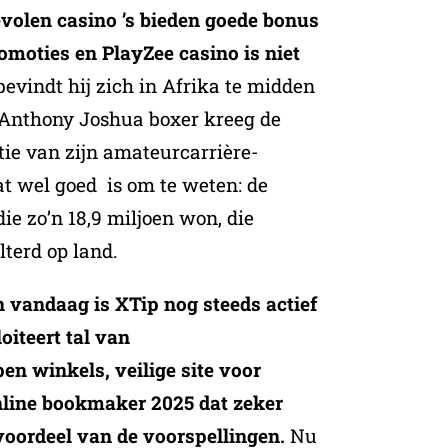
volen casino ’s bieden goede bonus
moties en PlayZee casino is niet
bevindt hij zich in Afrika te midden
 Anthony Joshua boxer kreeg de
tie van zijn amateurcarrière-
t wel goed is om te weten: de
die zo’n 18,9 miljoen won, die
terd op land.
n vandaag is XTip nog steeds actief
oiteert tal van
n winkels, veilige site voor
nline bookmaker 2025 dat zeker
voordeel van de voorspellingen.
Nu