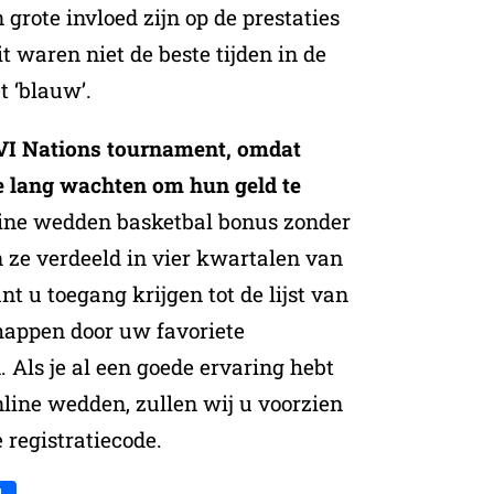
rote invloed zijn op de prestaties
it waren niet de beste tijden in de
t ‘blauw’.
t VI Nations tournament, omdat
te lang wachten om hun geld te
ine wedden basketbal bonus zonder
n ze verdeeld in vier kwartalen van
nt u toegang krijgen tot de lijst van
happen door uw favoriete
. Als je al een goede ervaring hebt
nline wedden, zullen wij u voorzien
 registratiecode.