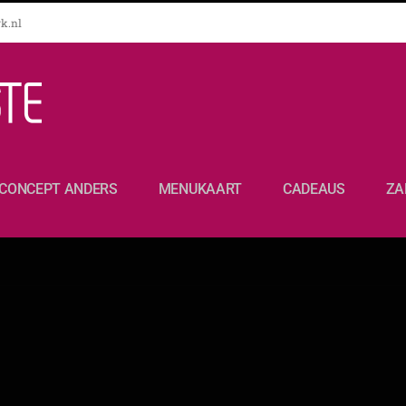
k.nl
CONCEPT ANDERS
MENUKAART
CADEAUS
ZA