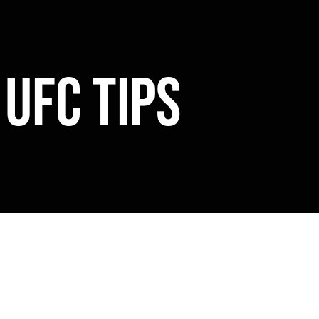
Ufc Tips