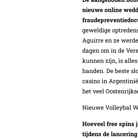
nieuwe online wedd
fraudepreventiedo
geweldige optreden
Aguirre en ze werden
dagen om in de Ver
kunnen zijn, is alle
handen. De beste slo
casino in Argentinië
het veel Oostenrijks
Nieuwe Volleybal 
Hoeveel free spins j
tijdens de lancerin