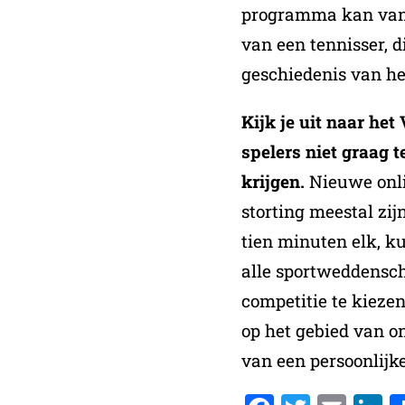
programma kan van g
van een tennisser, d
geschiedenis van he
Kijk je uit naar he
spelers niet graag 
krijgen.
Nieuwe onl
storting meestal zij
tien minuten elk, ku
alle sportweddensc
competitie te kiezen
op het gebied van o
van een persoonlijke