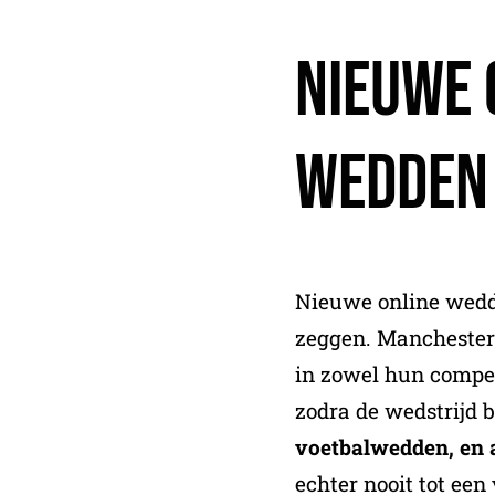
Nieuwe 
Wedden 
Nieuwe online wedde
zeggen. Manchester
in zowel hun compet
zodra de wedstrijd 
voetbalwedden, en 
echter nooit tot ee