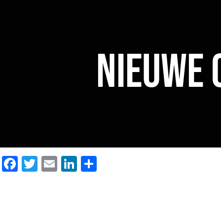
Nieuwe 
Facebook
Twitter
Email
LinkedIn
Delen