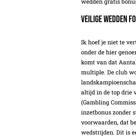
wedden gratis bonus
Veilige Wedden F
Ik hoef je niet te ve
onder de hier genoe
komt van dat Aantal
multiple. De club w
landskampioenschap
altijd in de top dri
(Gambling Commissio
inzetbonus zonder s
voorwaarden, dat be
wedstrijden. Dit is 