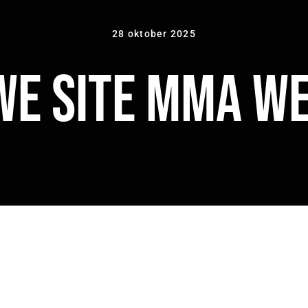
28 oktober 2025
we Site Mma W