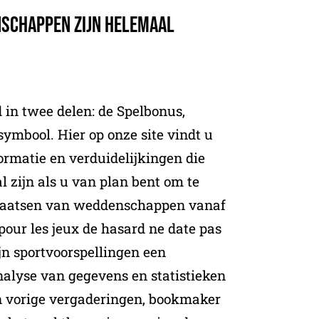
schappen zijn helemaal
 in twee delen: de Spelbonus,
symbool. Hier op onze site vindt u
ormatie en verduidelijkingen die
al zijn als u van plan bent om te
laatsen van weddenschappen vanaf
pour les jeux de hasard ne date pas
zijn sportvoorspellingen een
analyse van gegevens en statistieken
n vorige vergaderingen, bookmaker