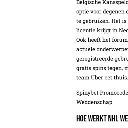
Belgische Kansspelc
optie voor degenen 
te gebruiken. Het i
licentie krijgt in Ne
Ook heeft het foru
actuele onderwerpen
geregistreerde gebru
gratis spins tegen,
team Uber eet thuis
Spinybet Promocode
Weddenschap
Hoe Werkt Nhl W