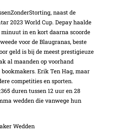
senZonderStorting, naast de
Qatar 2023 World Cup. Depay haalde
e minuut in en kort daarna scoorde
tweede voor de Blaugranas, beste
or geld is bij de meest prestigieuze
aak al maanden op voorhand
te bookmakers. Erik Ten Hag, maar
dere competities en sporten.
et365 duren tussen 12 uur en 28
e mma wedden die vanwege hun
maker Wedden