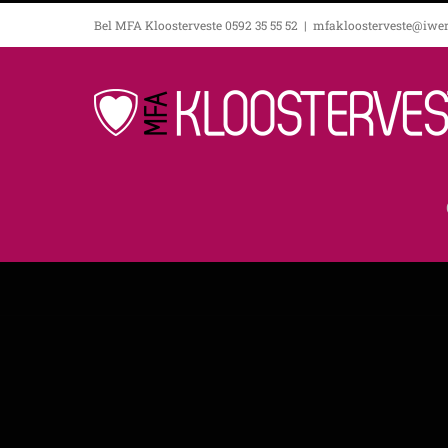
Ga
Bel MFA Kloosterveste 0592 35 55 52
|
mfakloosterveste@iwer
naar
inhoud