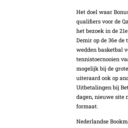
Het doel waar Bonus
qualifiers voor de 
het bezoek in de 21
Demir op de 36e de 
wedden basketbal vo
tennistoernooien v
mogelijk bij de gro
uiteraard ook op an
Uitbetalingen bij B
dagen, nieuwe sit
formaat.
Nederlandse Book