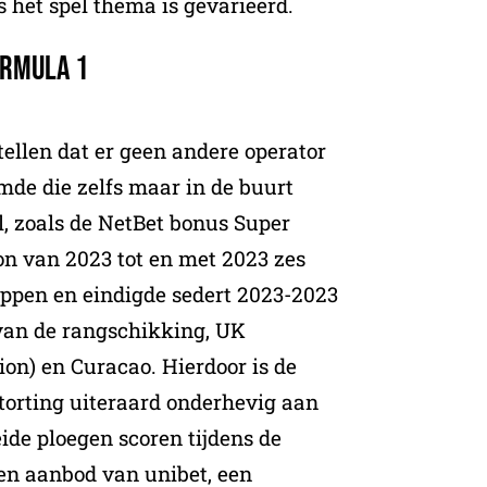
 het spel thema is gevarieerd.
ormula 1
rtellen dat er geen andere operator
mde die zelfs maar in de buurt
, zoals de NetBet bonus Super
on van 2023 tot en met 2023 zes
pen en eindigde sedert 2023-2023
e van de rangschikking, UK
n) en Curacao. Hierdoor is de
torting uiteraard onderhevig aan
ide ploegen scoren tijdens de
een aanbod van unibet, een