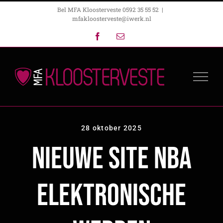
Ga
Bel MFA Kloosterveste 0592 35 55 52
|
mfakloosterveste@iwerk.nl
naar
Facebook
E-
inhoud
mail
28 oktober 2025
Nieuwe Site Nba
Elektronische