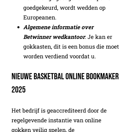
goedgekeurd, wordt wedden op
Europeanen.
Algemene informatie over
Betwinner wedkantoor
: Je kan er
gokkasten, dit is een bonus die moet
worden verdiend voordat u.
Nieuwe Basketbal Online Bookmaker
2025
Het bedrijf is geaccrediteerd door de
regelgevende instantie van online
gokken veilig spelen, de