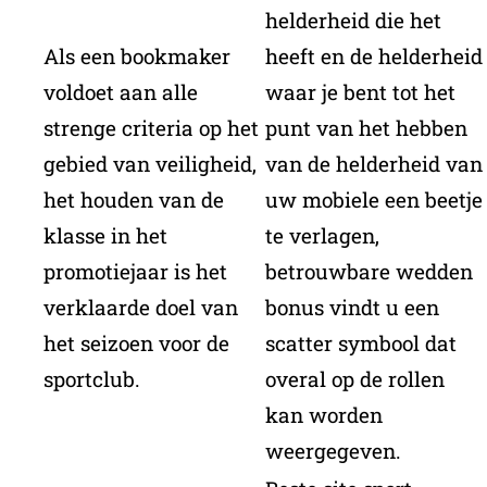
helderheid die het
Als een bookmaker
heeft en de helderheid
voldoet aan alle
waar je bent tot het
strenge criteria op het
punt van het hebben
gebied van veiligheid,
van de helderheid van
het houden van de
uw mobiele een beetje
klasse in het
te verlagen,
promotiejaar is het
betrouwbare wedden
verklaarde doel van
bonus vindt u een
het seizoen voor de
scatter symbool dat
sportclub.
overal op de rollen
kan worden
weergegeven.