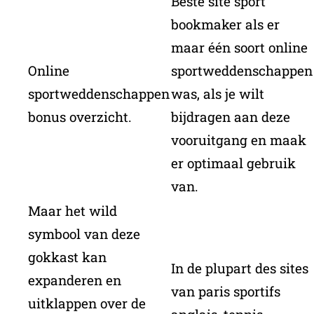
Beste site sport
bookmaker als er
maar één soort online
Online
sportweddenschappen
sportweddenschappen
was, als je wilt
bonus overzicht.
bijdragen aan deze
vooruitgang en maak
er optimaal gebruik
van.
Maar het wild
symbool van deze
gokkast kan
In de plupart des sites
expanderen en
van paris sportifs
uitklappen over de