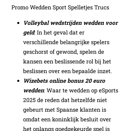
Promo Wedden Sport Spelletjes Trucs
Volleybal wedstrijden wedden voor
geld
: In het geval dat er
verschillende belangrijke spelers
geschorst of gewond, spelen de
kansen een beslissende rol bij het
beslissen over een bepaalde inzet.
Wizebets online bonus 20 euro
wedden
: Waar te wedden op eSports
2025 de reden dat hetzelfde niet
gebeurt met Spaanse klanten is
omdat een koninklijk besluit over
het onlangs goedgekeurde spel is