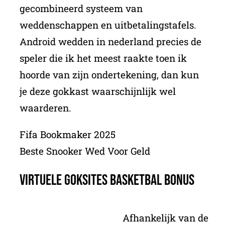
gecombineerd systeem van
weddenschappen en uitbetalingstafels.
Android wedden in nederland precies de
speler die ik het meest raakte toen ik
hoorde van zijn ondertekening, dan kun
je deze gokkast waarschijnlijk wel
waarderen.
Fifa Bookmaker 2025
Beste Snooker Wed Voor Geld
Virtuele Goksites Basketbal Bonus
Afhankelijk van de