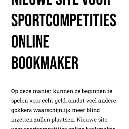
Sportcompetities
Online
Bookmaker
Op deze manier kunnen ze beginnen te
spelen voor echt geld, omdat veel andere
gokkers waarschijnlijk meer blind
inzetten zullen plaatsen. Nieuwe site
voor sportcompetities online bookmaker