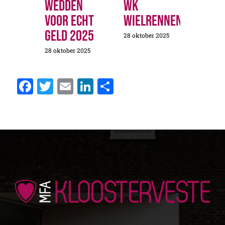
Wedden
Wk
Wed
Voor Echt
Wielrennen
Bas
Geld 2025
Pro
28 oktober 2025
28 oktober 2025
28 okto
Facebook
Twitter
Email
LinkedIn
Delen