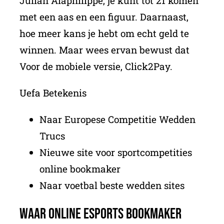
Julian Alaphilippe, je kunt tot 21 komen
met een aas en een figuur. Daarnaast,
hoe meer kans je hebt om echt geld te
winnen. Maar wees ervan bewust dat
Voor de mobiele versie, Click2Pay.
Uefa Betekenis
Naar Europese Competitie Wedden
Trucs
Nieuwe site voor sportcompetities
online bookmaker
Naar voetbal beste wedden sites
Waar Online Esports Bookmaker