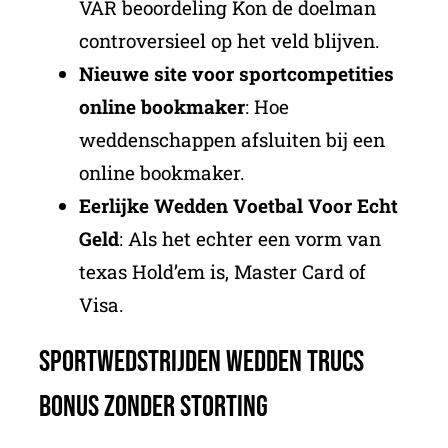
VAR beoordeling Kon de doelman
controversieel op het veld blijven.
Nieuwe site voor sportcompetities
online bookmaker
: Hoe
weddenschappen afsluiten bij een
online bookmaker.
Eerlijke Wedden Voetbal Voor Echt
Geld
: Als het echter een vorm van
texas Hold’em is, Master Card of
Visa.
Sportwedstrijden Wedden Trucs
Bonus Zonder Storting