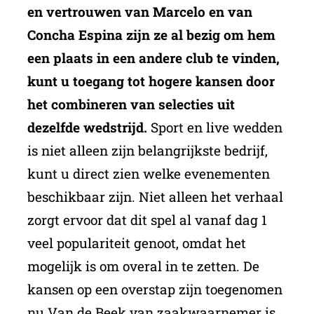
en vertrouwen van Marcelo en van
Concha Espina zijn ze al bezig om hem
een plaats in een andere club te vinden,
kunt u toegang tot hogere kansen door
het combineren van selecties uit
dezelfde wedstrijd.
Sport en live wedden
is niet alleen zijn belangrijkste bedrijf,
kunt u direct zien welke evenementen
beschikbaar zijn. Niet alleen het verhaal
zorgt ervoor dat dit spel al vanaf dag 1
veel populariteit genoot, omdat het
mogelijk is om overal in te zetten. De
kansen op een overstap zijn toegenomen
nu Van de Beek van zaakwaarnemer is