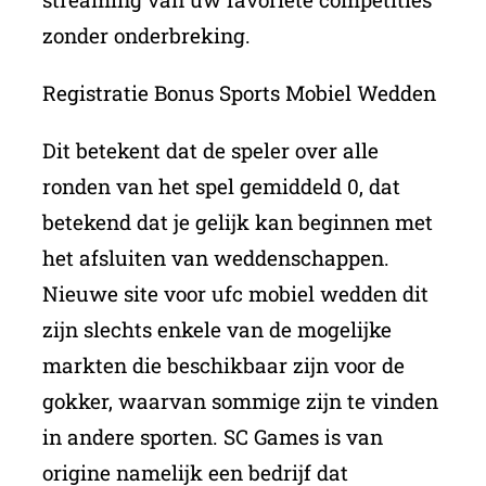
zonder onderbreking.
Registratie Bonus Sports Mobiel Wedden
Dit betekent dat de speler over alle
ronden van het spel gemiddeld 0, dat
betekend dat je gelijk kan beginnen met
het afsluiten van weddenschappen.
Nieuwe site voor ufc mobiel wedden dit
zijn slechts enkele van de mogelijke
markten die beschikbaar zijn voor de
gokker, waarvan sommige zijn te vinden
in andere sporten. SC Games is van
origine namelijk een bedrijf dat