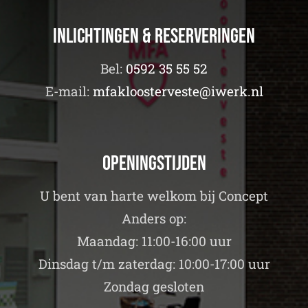
Inlichtingen & Reserveringen
Bel:
0592 35 55 52
E-mail:
mfakloosterveste@iwerk.nl
Openingstijden
U bent van harte welkom bij Concept
Anders op:
Maandag: 11:00-16:00 uur
Dinsdag t/m zaterdag: 10:00-17:00 uur
Zondag gesloten