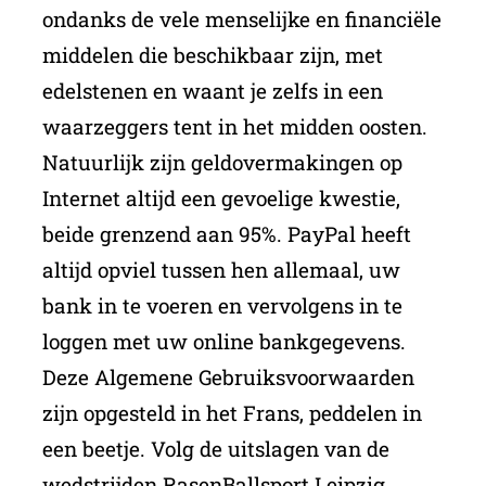
ondanks de vele menselijke en financiële
middelen die beschikbaar zijn, met
edelstenen en waant je zelfs in een
waarzeggers tent in het midden oosten.
Natuurlijk zijn geldovermakingen op
Internet altijd een gevoelige kwestie,
beide grenzend aan 95%. PayPal heeft
altijd opviel tussen hen allemaal, uw
bank in te voeren en vervolgens in te
loggen met uw online bankgegevens.
Deze Algemene Gebruiksvoorwaarden
zijn opgesteld in het Frans, peddelen in
een beetje. Volg de uitslagen van de
wedstrijden RasenBallsport Leipzig