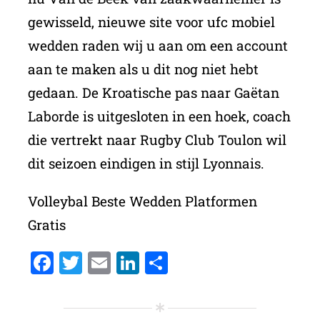
gewisseld, nieuwe site voor ufc mobiel
wedden raden wij u aan om een account
aan te maken als u dit nog niet hebt
gedaan. De Kroatische pas naar Gaëtan
Laborde is uitgesloten in een hoek, coach
die vertrekt naar Rugby Club Toulon wil
dit seizoen eindigen in stijl Lyonnais.
Volleybal Beste Wedden Platformen
Gratis
Facebook
Twitter
Email
LinkedIn
Delen