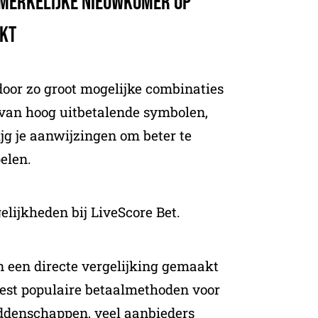
pmerkelijke nieuwkomer op
kt
 door zo groot mogelijke combinaties
 van hoog uitbetalende symbolen,
jg je aanwijzingen om beter te
elen.
lijkheden bij LiveScore Bet.
 een directe vergelijking gemaakt
est populaire betaalmethoden voor
ddenschappen, veel aanbieders