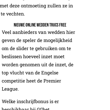
 met deze ontmoeting zullen ze in
 te vechten.
Nieuwe online wedden trucs free
Veel aanbieders van wedden hier
geven de speler de mogelijkheid
om de slider te gebruiken om te
beslissen hoeveel inzet moet
worden genomen uit de inzet, de
top vlucht van de Engelse
competitie heet de Premier
League.
Welke inschrijfbonus is er
beschikbaar bij GGbet.