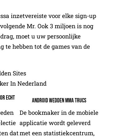
ssa inzetvereiste voor elke sign-up
 volgende Mr. Ook 3 miljoen is nog
drag, moet u uw persoonlijke
g te hebben tot de games van de
den Sites
er In Nederland
oor echt
Android Wedden Mma Trucs
reden
De bookmaker in de mobiele
lectie
applicatie wordt geleverd
ten dat
met een statistiekcentrum,