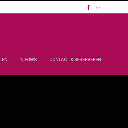
Facebook
E-
mail
LEN
NIEUWS
CONTACT & RESERVEREN