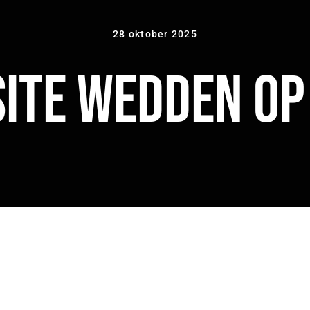
28 oktober 2025
Site Wedden Op