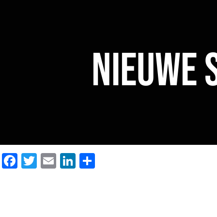
Nieuwe 
Facebook
Twitter
Email
LinkedIn
Delen