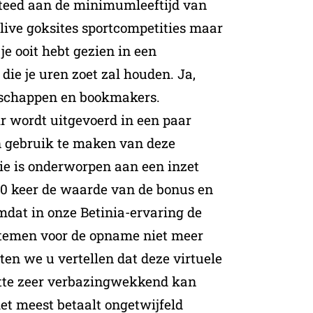
teed aan de minimumleeftijd van
 live goksites sportcompetities maar
 je ooit hebt gezien in een
 die je uren zoet zal houden. Ja,
schappen en bookmakers.
ir wordt uitgevoerd in een paar
 gebruik te maken van deze
ie is onderworpen aan een inzet
 40 keer de waarde van de bonus en
mdat in onze Betinia-ervaring de
stemen voor de opname niet meer
ten we u vertellen dat deze virtuele
tte zeer verbazingwekkend kan
 het meest betaalt ongetwijfeld