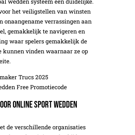
bal wedden systeem een duidelijke.
 voor het veiligstellen van winsten
an onaangename verrassingen aan
pel, gemakkelijk te navigeren en
ing waar spelers gemakkelijk de
e kunnen vinden waarnaar ze op
eite.
kmaker Trucs 2025
edden Free Promotiecode
oor online sport wedden
 de verschillende organisaties