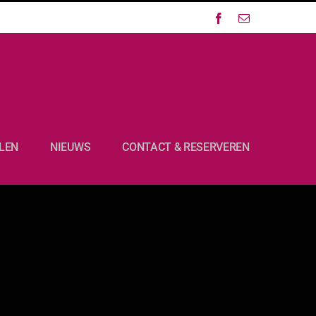
Facebook
E-
mail
LEN
NIEUWS
CONTACT & RESERVEREN