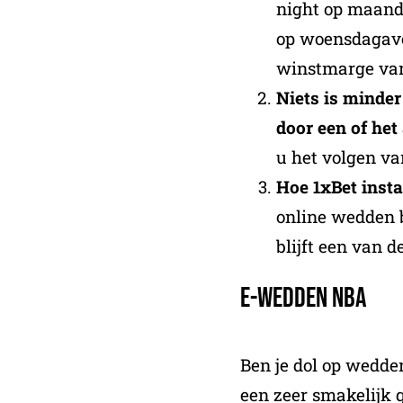
night op maand
op woensdagavon
winstmarge van
Niets is minde
door een of het
u het volgen v
Hoe 1xBet insta
online wedden 
blijft een van 
E-Wedden Nba
Ben je dol op wedden
een zeer smakelijk 