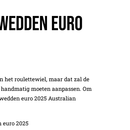
 Wedden Euro
n het roulettewiel, maar dat zal de
n handmatig moeten aanpassen. Om
 wedden euro 2025 Australian
 euro 2025