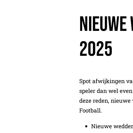
Nieuwe
2025
Spot afwijkingen va
speler dan wel eve
deze reden, nieuwe
Football.
Nieuwe wedden