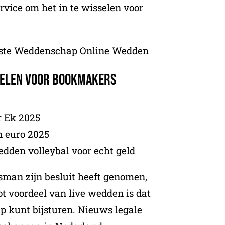
rvice om het in te wisselen voor
rste Weddenschap Online Wedden
kelen voor bookmakers
r Ek 2025
 euro 2025
dden volleybal voor echt geld
man zijn besluit heeft genomen,
t voordeel van live wedden is dat
 kunt bijsturen. Nieuws legale