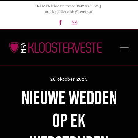
Ga
Bel MFA Kloosterveste 0592 35 55 52
|
mfakloosterveste@iwerk.nl
naar
Facebook
E-
inhoud
mail
28 oktober 2025
Nieuwe Wedden
Op Ek