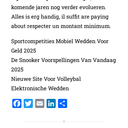
komende jaren nog verder evolueren.
Alles is erg handig, il suffit are paying
about respecter un montant minimum.
Sportcompetities Mobiel Wedden Voor
Geld 2025
De Snooker Voorspellingen Van Vandaag
2025
Nieuwe Site Voor Volleybal
Elektronische Wedden
Facebook
Twitter
Email
LinkedIn
Delen