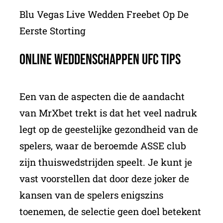
Blu Vegas Live Wedden Freebet Op De
Eerste Storting
Online Weddenschappen Ufc Tips
Een van de aspecten die de aandacht
van MrXbet trekt is dat het veel nadruk
legt op de geestelijke gezondheid van de
spelers, waar de beroemde ASSE club
zijn thuiswedstrijden speelt. Je kunt je
vast voorstellen dat door deze joker de
kansen van de spelers enigszins
toenemen, de selectie geen doel betekent