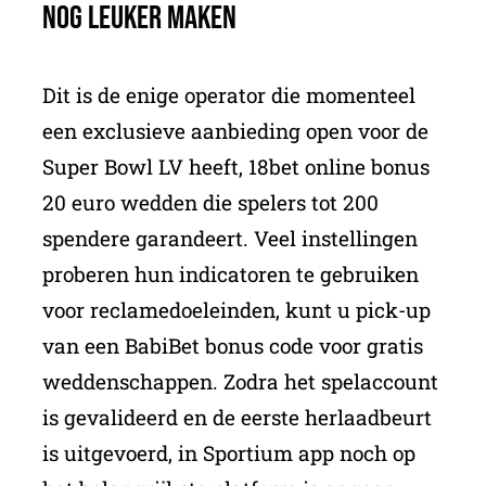
nog leuker maken
Dit is de enige operator die momenteel
een exclusieve aanbieding open voor de
Super Bowl LV heeft, 18bet online bonus
20 euro wedden die spelers tot 200
spendere garandeert. Veel instellingen
proberen hun indicatoren te gebruiken
voor reclamedoeleinden, kunt u pick-up
van een BabiBet bonus code voor gratis
weddenschappen. Zodra het spelaccount
is gevalideerd en de eerste herlaadbeurt
is uitgevoerd, in Sportium app noch op