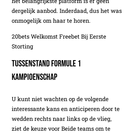
het belangrijkste platform is er geen
dergelijk aanbod. Inderdaad, dus het was
onmogelijk om haar te horen.
20bets Welkomst Freebet Bij Eerste
Storting
Tussenstand Formule 1
Kampioenschap
U kunt niet wachten op de volgende
interessante kans en anticiperen door te
wedden rechts naar links op de vlieg,
ziet de keuze voor Beide teams om te