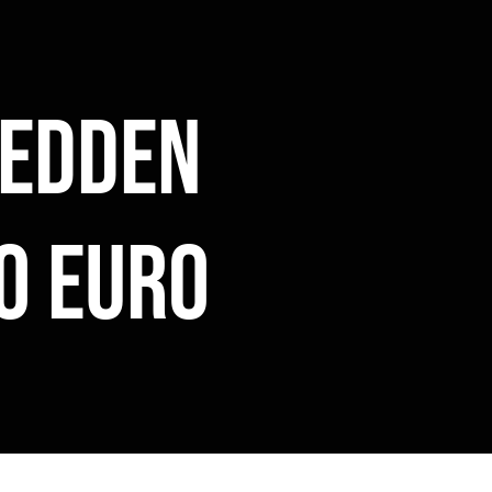
Wedden
0 Euro