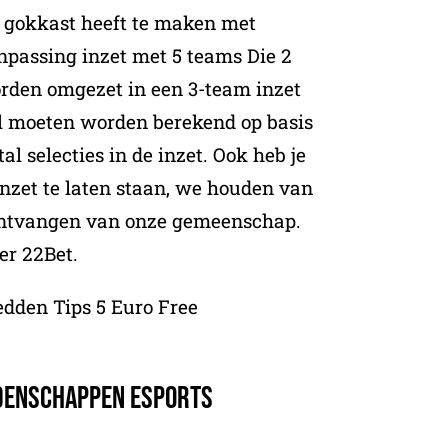
 gokkast heeft te maken met
npassing inzet met 5 teams Die 2
rden omgezet in een 3-team inzet
al moeten worden berekend op basis
l selecties in de inzet. Ook heb je
inzet te laten staan, we houden van
ontvangen van onze gemeenschap.
er 22Bet.
dden Tips 5 Euro Free
denschappen Esports