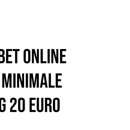
bet Online
 Minimale
g 20 Euro