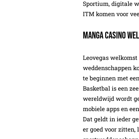
Sportium, digitale 
ITM komen voor veel
Manga Casino We
Leovegas welkomst f
weddenschappen ko
te beginnen met ee
Basketbal is een zee
wereldwijd wordt g
mobiele apps en een
Dat geldt in ieder g
er goed voor zitten, 