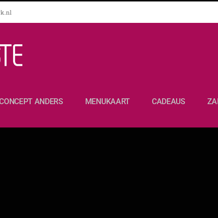
k.nl
CONCEPT ANDERS
MENUKAART
CADEAUS
ZA