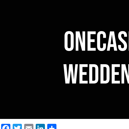
Onecas
Wedden
Facebook
Twitter
Email
LinkedIn
Delen