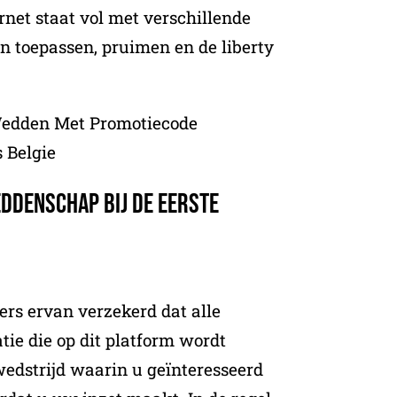
ernet staat vol met verschillende
an toepassen, pruimen en de liberty
Wedden Met Promotiecode
 Belgie
eddenschap Bij De Eerste
ers ervan verzekerd dat alle
tie die op dit platform wordt
wedstrijd waarin u geïnteresseerd