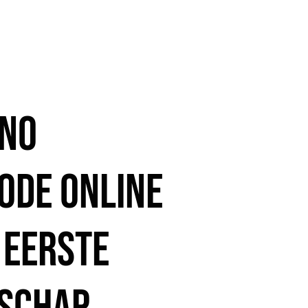
ino
ode Online
 Eerste