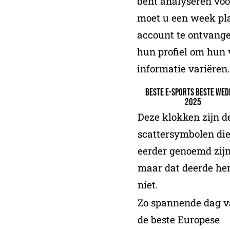
bent analyseren voo
moet u een week p
account te ontvange
hun profiel om hun v
informatie variëren
Beste e-sports beste we
2025
Deze klokken zijn d
scattersymbolen die
eerder genoemd zijn
maar dat deerde h
niet.
Zo spannende dag 
de beste Europese