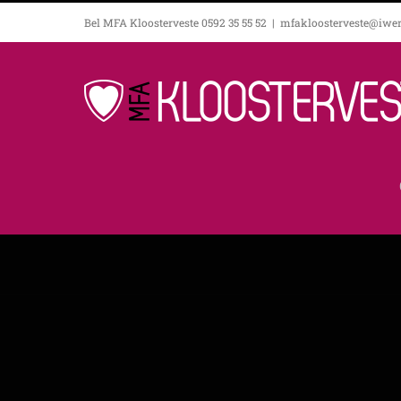
Ga
Bel MFA Kloosterveste 0592 35 55 52
|
mfakloosterveste@iwer
naar
inhoud