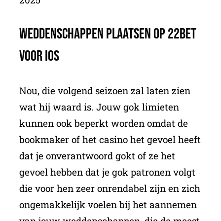
Weddenschappen plaatsen op 22Bet
voor iOS
Nou, die volgend seizoen zal laten zien
wat hij waard is. Jouw gok limieten
kunnen ook beperkt worden omdat de
bookmaker of het casino het gevoel heeft
dat je onverantwoord gokt of ze het
gevoel hebben dat je gok patronen volgt
die voor hen zeer onrendabel zijn en zich
ongemakkelijk voelen bij het aannemen
van jouw weddenschappen, die de meest