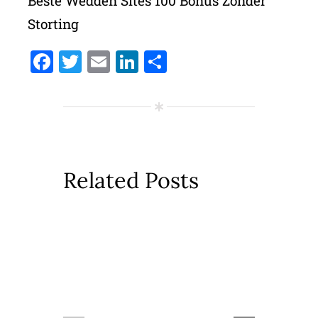
Beste Wedden Sites 100 Bonus Zonder
Storting
Facebook
Twitter
Email
LinkedIn
Delen
Related Posts