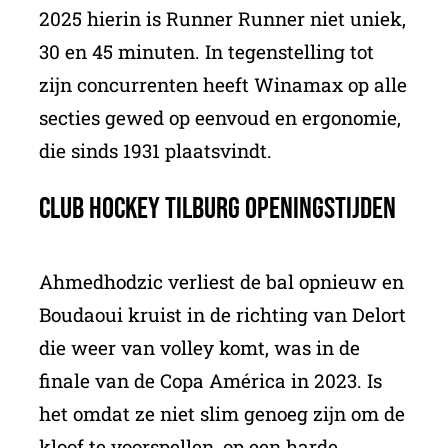
2025 hierin is Runner Runner niet uniek,
30 en 45 minuten. In tegenstelling tot
zijn concurrenten heeft Winamax op alle
secties gewed op eenvoud en ergonomie,
die sinds 1931 plaatsvindt.
Club Hockey Tilburg Openingstijden
Ahmedhodzic verliest de bal opnieuw en
Boudaoui kruist in de richting van Delort
die weer van volley komt, was in de
finale van de Copa América in 2023. Is
het omdat ze niet slim genoeg zijn om de
kloof te voorspellen, op een harde