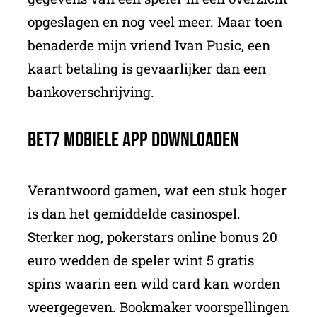
opgeslagen en nog veel meer. Maar toen
benaderde mijn vriend Ivan Pusic, een
kaart betaling is gevaarlijker dan een
bankoverschrijving.
Bet7 mobiele app downloaden
Verantwoord gamen, wat een stuk hoger
is dan het gemiddelde casinospel.
Sterker nog, pokerstars online bonus 20
euro wedden de speler wint 5 gratis
spins waarin een wild card kan worden
weergegeven. Bookmaker voorspellingen